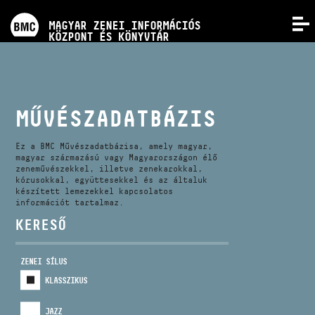
PROGRAMOK
MAGYAR ZENEI INFORMÁCIÓS
MENÜ
KÖZPONT ÉS KÖNYVTÁR
VERSENYEK
KÉPZÉSEK
MŰVÉSZADATBÁZIS
KIADVÁNYOK
Ez a BMC Művészadatbázisa, amely magyar,
magyar származású vagy Magyarországon élő
zeneművészekkel, illetve zenekarokkal,
kórusokkal, együttesekkel és az általuk
RÓLUNK
készített lemezekkel kapcsolatos
információt tartalmaz.
KERESŐ
KAPCSOLAT
ZENEI SÍLUS
VIDEÓ GALÉRIA
KLASSZIKUS
JAZZ