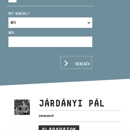
MIT KERESEL?
NÉV:
CÍM
EMAIL
infokozpont@bmc.hu
KERESÉS
TELEFON
NYITVA TARTÁS
JÁRDÁNYI PÁL
Zeneszerző