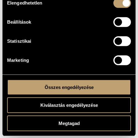
Elengedhetetlen
rendszerezésében címmel.
kiválasztása
Díjak:
1952 Erkel-díj
Beállítások
1953 Erkel-díj
1954 Kossuth-díj
Irásai:
Statisztikai
A kidei magyarság világi zenéje (disszertáció, 1943);
Hangnemtípusok a magyar népzenében (Zenetud. Tanulm. I.
1953); The Determining of Scales and Solmisations in
Hungarian Mus. Folklore (Studia Memoriae B. Bartók sacra,
1956); Über Anordnung der Melodien und Formanalyse in der
Marketing
Gregorianik (Acta Ethnographica, 1959); Magyar
népdaltípusok I-II. (Bp., 1961); Bartók und die Melodieordnung
(Studia Musicologica, 1963); A zene és a mai társadalom
(Kortárs, 1963. 10. sz.); A zene a Nyugatban (Muzsika, 1966. 5.
és 6. sz.); A népzene Bartók művészetében (Muzsika, 1966. 2.
sz.).
Összes engedélyezése
Irod.:
Rajeczky Benjamin: J. P. (Jahrbuch f. Deutsche Volkskunde,
1966); Kodály Zoltán: J. P. (Studia Musicologica, Bp., 1967).
Kiválasztás engedélyezése
Megtagad