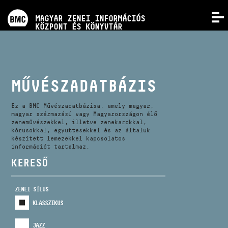
PROGRAMOK
MAGYAR ZENEI INFORMÁCIÓS
MENÜ
KÖZPONT ÉS KÖNYVTÁR
VERSENYEK
KÉPZÉSEK
MŰVÉSZADATBÁZIS
KIADVÁNYOK
Ez a BMC Művészadatbázisa, amely magyar,
magyar származású vagy Magyarországon élő
zeneművészekkel, illetve zenekarokkal,
kórusokkal, együttesekkel és az általuk
RÓLUNK
készített lemezekkel kapcsolatos
információt tartalmaz.
KERESŐ
KAPCSOLAT
ZENEI SÍLUS
VIDEÓ GALÉRIA
KLASSZIKUS
JAZZ