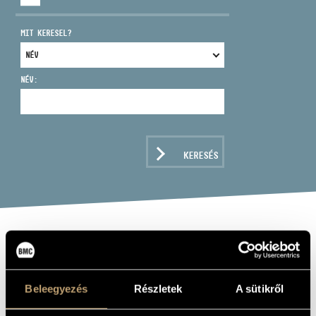
MIT KERESEL?
NÉV:
CÍM
EMAIL
infokozpont@bmc.hu
KERESÉS
TELEFON
NYITVA TARTÁS
LUDMÁNY EMIL
brácsa
Beleegyezés
Részletek
A sütikről