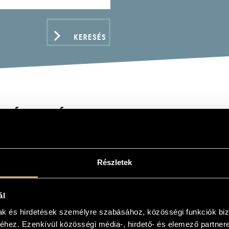
KERESÉS
KÁLY ÁGNES
Részletek
ADATOK
ál
mak és hirdetések személyre szabásához, közösségi funkciók biz
hez. Ezenkívül közösségi média-, hirdető- és elemező partner