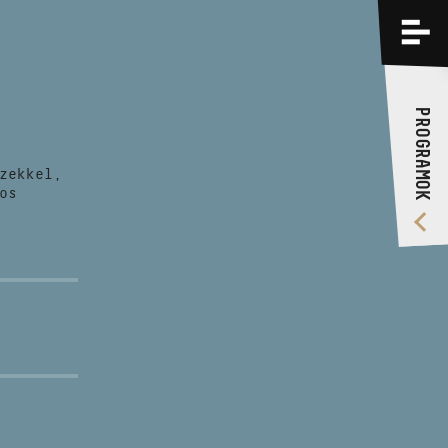
PROGRAMOK
KÉPZÉSEK
PROGRAMOK
RÓLUNK
zekkel,
VIDEÓ GALÉRIA
os