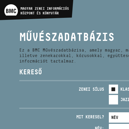
MŰVÉSZADATBÁZIS
MAGYAR ZENEI INFORMÁCIÓS
KÖZPONT ÉS KÖNYVTÁR
ZENEMŰ-ADATBÁZIS
MŰVÉSZADATBÁZIS
ZENEI KÖNYVTÁR, ONLINE
KATALÓGUS
Ez a BMC Művészadatbázisa, amely magyar, m
illetve zenekarokkal, kórusokkal, együttes
információt tartalmaz.
KERESŐ
ZENEI SÍLUS
KLA
JAZ
MIT KERESEL?
NÉV: