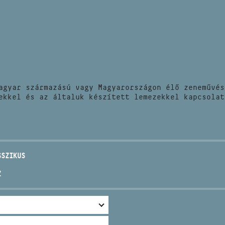
HÍREK
CÍM
VERSENYEK
EMAIL
infokozpont@bmc.hu
KIADVÁNYOK
TELEFON
agyar származású vagy Magyarországon élő zeneművés
KAPCSOLAT
ekkel és az általuk készített lemezekkel kapcsolat
NYITVA TARTÁS
SSZIKUS
Z