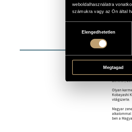
1951
weboldalhasználatra vonatko
SZÜLETÉSI DÁTUM
számukra vagy az Ön által ha
Management
TOVÁBBI ELÉRHETŐSÉG
Gedényi Ildi
Á-G HÁP Bt.
Hozzájárulás
1161 Budapes
Elengedhetetlen
kiválasztása
BIOG
A budapesti 
Koncertezet
Megtagad
zenekarral j
Rádiózenekar
Zenekar, Eur
Olyan karmes
Kobayashi Ke
világszerte.
Magyar zene
alkalommal t
ben a Magyar