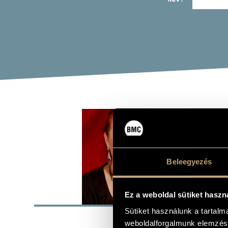
SZA
cimbalom
Beleegyezés
ALAP
Ez a weboldal sütiket haszn
Sütiket használunk a tartal
Budapest
SZÜLETÉSI HELY
weboldalforgalmunk elemzésé