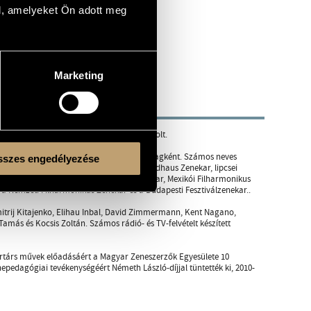
l, amelyeket Ön adott meg
Marketing
zdetektől a diplomáig Tarjáni Tóth Ida volt.
n, duóban Fábián Mártával és zenekari tagként. Számos neves
szes engedélyezése
, Baden-Baden SWRF Zenekar, Lipcsei Gewandhaus Zenekar, lipcsei
La Fenice zenekara, hannoveri Rádiózenekar, Mexikói Filharmonikus
a Nemzeti Filharmonikus Zenekar és a Budapesti Fesztiválzenekar..
mitrij Kitajenko, Elihau Inbal, David Zimmermann, Kent Nagano,
más és Kocsis Zoltán. Számos rádió- és TV-felvételt készített
társ művek előadásáért a Magyar Zeneszerzők Egyesülete 10
enepedagógiai tevékenységéért Németh László-díjjal tüntették ki, 2010-