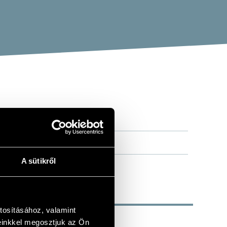
A sütikről
tosításához, valamint
einkkel megosztjuk az Ön