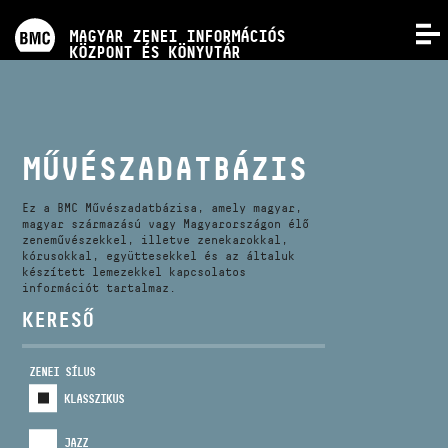
PROGRAMOK
MAGYAR ZENEI INFORMÁCIÓS
MENÜ
KÖZPONT ÉS KÖNYVTÁR
VERSENYEK
KÉPZÉSEK
MŰVÉSZADATBÁZIS
KIADVÁNYOK
Ez a BMC Művészadatbázisa, amely magyar,
magyar származású vagy Magyarországon élő
zeneművészekkel, illetve zenekarokkal,
kórusokkal, együttesekkel és az általuk
RÓLUNK
készített lemezekkel kapcsolatos
információt tartalmaz.
KERESŐ
KAPCSOLAT
ZENEI SÍLUS
VIDEÓ GALÉRIA
KLASSZIKUS
JAZZ