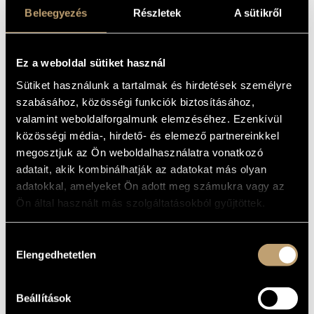
ELŐHÍVÓ ÉNEK;
MŰVÉSZADATBÁZIS
Beleegyezés
Részletek
A sütikről
KYRIE;
ZENEMŰ-ADATBÁZIS
ANTIPHONAE NO.
Ez a weboldal sütiket használ
2
ZENEI KÖNYVTÁR, ONLINE KATALÓGUS
Sütiket használunk a tartalmak és hirdetések személyre
(CSEMICZKY, MIKLÓS: COMMEDIA
szabásához, közösségi funkciók biztosításához,
SENZA PAROLE; SUMMONING SONG;
KYRIE; ANTIPHONAE NO. 2)
valamint weboldalforgalmunk elemzéséhez. Ezenkívül
közösségi média-, hirdető- és elemező partnereinkkel
Album
megosztjuk az Ön weboldalhasználatra vonatkozó
adatait, akik kombinálhatják az adatokat más olyan
ALAPADATOK
adatokkal, amelyeket Ön adott meg számukra vagy az
Csemiczky Miklós
Ön által használt más szolgáltatásokból gyűjtöttek.
SZERZŐK
Hungaroton
KIADÓ
SLPX 12854
Hozzájárulás
KATALÓGUSSZÁMA
Elengedhetetlen
kiválasztása
1987
MEGJELENÉS
ÉVE
Részletes adatok
RÉSZLETEK
Beállítások
Ligeti András
ELŐADÓK