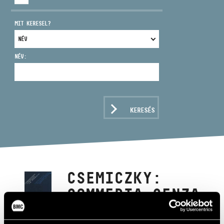
MIT KERESEL?
NÉV:
CÍM
EMAIL
infokozpont@bmc.hu
KERESÉS
TELEFON
NYITVA TARTÁS
CSEMICZKY:
COMMEDIA SENZA
PAROLE;