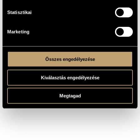
LP
MEGJEGYZÉS
Statisztikai
Magyar Rádió Énekkara (Hungarian Radio Choir)
/
Dittrich
KÖZREMŰKÖDŐK
Tibor
/
Erdei Péter
/
Geiger György
/
Harsányi István
/
Hegedűs Mónika
/
Hegyi Ildikó
/
Hőna Gusztáv
/
Keveházi
Jenő
/
Modrián József
/
Szabó Vilmos
/
Szakály Ágnes
/
Marketing
Szekeres Béla
/
Vajda József
Összes engedélyezése
Kiválasztás engedélyezése
Megtagad