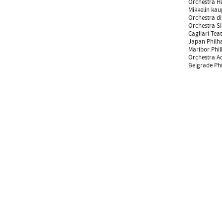
Orchestra H
Mikkelin kau
Orchestra di
Orchestra Si
Cagliari Tea
Japan Philh
Maribor Phi
Orchestra A
Belgrade Ph