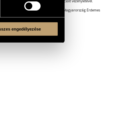
produkció felújítására kerül sor Hamar Zsolt vezényletével.
el (polgári tagozat) tüntették ki, 2017-ben Magyarország Érdemes
szes engedélyezése