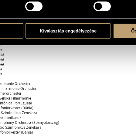
t. Ennek keretében a következő évadban három premier színpadra állítására és két 
t 2001-ben Liszt-díjjal, 2006-ban a Magyar Köztársasági Érdemrend tisztikeresztjév
t kapott.
 amelyekkel dolgozott:
KAR_40##
Kiválasztás engedélyezése
Ös
#
#
#
#
##
##
##
#
#
mphonie Orchester
ilharmonie Orchester
merorchester
venske Filharmonie
infónica Portuguesa
foniorkester (Dánia)
ó Szimfonikus Zenekara
lharmonikusok
mphony Orchestra (Spanyolország)
ió Szimfonikus Zenekara
foniorkester (Dánia)