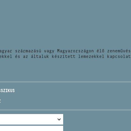
HÍREK
CÍM
VERSENYEK
EMAIL
infokozpont@bmc.hu
KIADVÁNYOK
TELEFON
agyar származású vagy Magyarországon élő zeneművés
KAPCSOLAT
ekkel és az általuk készített lemezekkel kapcsolat
NYITVA TARTÁS
SSZIKUS
Z