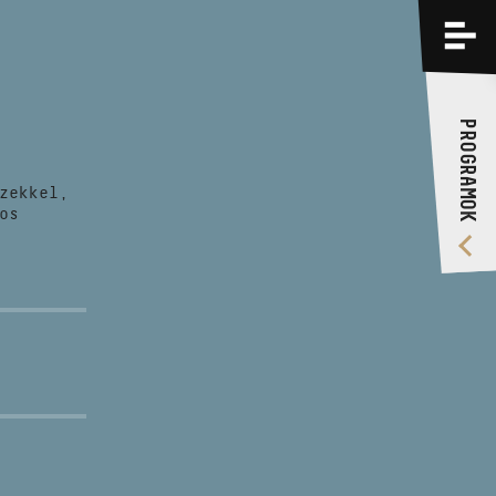
PROGRAMOK
KÉPZÉSEK
PROGRAMOK
RÓLUNK
zekkel,
VIDEÓ GALÉRIA
os