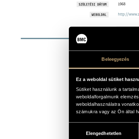
1968
SZÜLETÉSI DÁTUM
http://www.
WEBOLDAL
BIOG
Az 1968-ban 
Zeneakadémiá
Gál Tamás vo
Beleegyezés
Mihály Andr
Ugyanebben a
ben rendeze
Ez a weboldal sütiket haszn
Karmesterver
Sütiket használunk a tartal
Közben ittho
Kocsis Zoltá
weboldalforgalmunk elemzésé
Zenekar (mai
weboldalhasználatra vonatko
2001 óta ren
számukra vagy az Ön által ha
míg a Salzbu
Olaszországo
Hozzájárulás
A 2004/2005-
Elengedhetetlen
kiválasztása
Baselben, Me