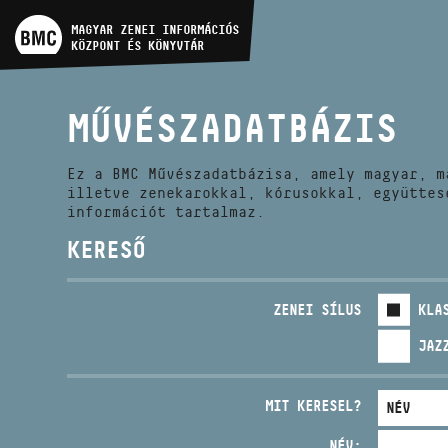
MŰVÉSZADATBÁZIS
MAGYAR ZENEI INFORMÁCIÓS
KÖZPONT ÉS KÖNYVTÁR
ZENEMŰ-ADATBÁZIS
MŰVÉSZADATBÁZIS
ZENEI KÖNYVTÁR, ONLINE
KATALÓGUS
Ez a BMC Művészadatbázisa, amely magyar, m
illetve zenekarokkal, kórusokkal, együttes
információt tartalmaz.
KERESŐ
ZENEI SÍLUS
KLA
JAZ
MIT KERESEL?
NÉV: