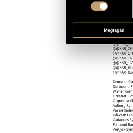
eredményezet
Hamar Zsolto
Művésze díja
A zenekarok,
Magyar @@
Megtagad
@@KAR_7#
@@KAR_50#
@@KAR_36#
@@KAR_28#
@@KAR_147
@@KAR_146
@@KAR_168
@@KAR_51#
@@KAR_52#
Deutsche Sy
Dortmund Ph
Wiener Kam
Orkester Slo
Orquestra S
Aalborg Sym
Varsói Rádi
Dél-cseh Fi
Cadaques Sy
Flamand Rád
Vestjysk Sym