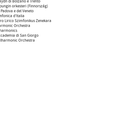
aydn di Bolzano e Trento
pungin orkesteri (Finnország)
 Padova e del Veneto
nfonica d'Italia
tro Lirico Szimfonikus Zenekara
armonic Orchestra
lharmonics
ccademia di San Giorgo
ilharmonic Orchestra