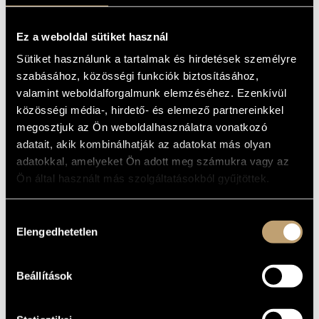
MŰVÉSZADATBÁZIS
Album
Ez a weboldal sütiket használ
ZENEMŰ-ADATBÁZIS
ALAPADATOK
Sütiket használunk a tartalmak és hirdetések személyre
Moór Emánuel
ZENEI KÖNYVTÁR, ONLINE KATALÓGUS
szabásához, közösségi funkciók biztosításához,
SZERZŐK
valamint weboldalforgalmunk elemzéséhez. Ezenkívül
Hungaroton
KIADÓ
közösségi média-, hirdető- és elemező partnereinkkel
HCD 32728
KATALÓGUSSZÁMA
megosztjuk az Ön weboldalhasználatra vonatkozó
2014
MEGJELENÉS
adatait, akik kombinálhatják az adatokat más olyan
ÉVE
adatokkal, amelyeket Ön adott meg számukra vagy az
Részletes adatok
RÉSZLETEK
Ön által használt más szolgáltatásokból gyűjtöttek.
Szabó Péter
/
Szabó Ildikó
ELŐADÓK
Miskolci Szimfonikus Zenekar (North Hungarian Symphony
KÖZREMŰKÖDŐK
Hozzájárulás
Orchestra)
/
Hamar Zsolt
Elengedhetetlen
kiválasztása
MŰVEK
Beállítások
SZERZŐ
CÍM
Moór Emánuel
Concerto No. 2 in C# minor, Op. 64