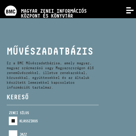
PROGRAMOK
MAGYAR ZENEI INFORMÁCIÓS
MENÜ
KÖZPONT ÉS KÖNYVTÁR
VERSENYEK
KÉPZÉSEK
MŰVÉSZADATBÁZIS
KIADVÁNYOK
Ez a BMC Művészadatbázisa, amely magyar,
magyar származású vagy Magyarországon élő
zeneművészekkel, illetve zenekarokkal,
kórusokkal, együttesekkel és az általuk
RÓLUNK
készített lemezekkel kapcsolatos
információt tartalmaz.
KERESŐ
KAPCSOLAT
ZENEI SÍLUS
VIDEÓ GALÉRIA
KLASSZIKUS
JAZZ