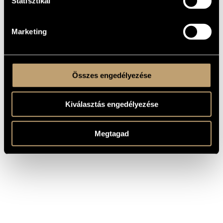
Statisztikai
Concerto for Two Cellos in D
Moór Emánuel
Major, Op. 69
Moór Emánuel
Prelude, Op. 123
Marketing
Összes engedélyezése
Kiválasztás engedélyezése
Megtagad