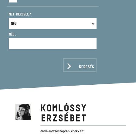
MIT KERESEL?
NÉV:
CÍM
EMAIL
infokozpont@bmc.hu
KERESÉS
TELEFON
NYITVA TARTÁS
KOMLÓSSY
ERZSÉBET
ének - mezzoszoprán, ének - alt