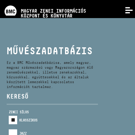
PROGRAMOK
MAGYAR ZENEI INFORMÁCIÓS
MENÜ
KÖZPONT ÉS KÖNYVTÁR
VERSENYEK
KÉPZÉSEK
MŰVÉSZADATBÁZIS
KIADVÁNYOK
Ez a BMC Művészadatbázisa, amely magyar,
magyar származású vagy Magyarországon élő
zeneművészekkel, illetve zenekarokkal,
kórusokkal, együttesekkel és az általuk
RÓLUNK
készített lemezekkel kapcsolatos
információt tartalmaz.
KERESŐ
KAPCSOLAT
ZENEI SÍLUS
VIDEÓ GALÉRIA
KLASSZIKUS
JAZZ