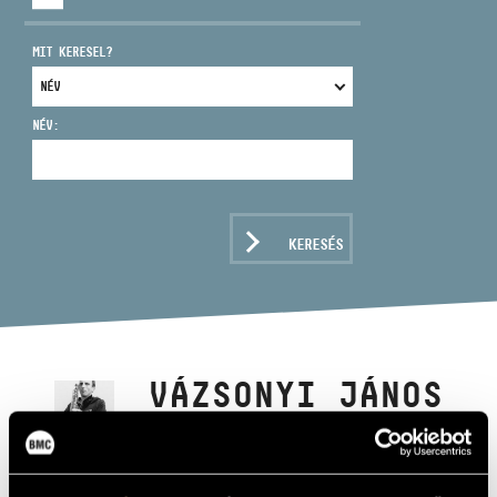
MIT KERESEL?
NÉV:
CÍM
EMAIL
infokozpont@bmc.hu
KERESÉS
TELEFON
NYITVA TARTÁS
VÁZSONYI JÁNOS
szaxofon