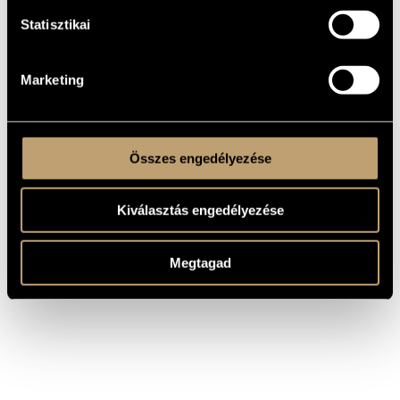
elő egyedül, a második szólóhangszerest egy visszhanggal
helyettesítve.
Statisztikai
Régóta foglalkoztatja Bach műveinek szakszofonon történő
interpretálása. Magánkiadásban már korábban
megjelentetett egy ilyen albumot Tribute címmel. A BMC
gondozásában 2001 őszén jelent meg Shades of Bach (BMC
Marketing
CD 054) címmel Bach művek szaxofon-átiratait tartalmazó
lemeze.
Összes engedélyezése
Kiválasztás engedélyezése
Megtagad