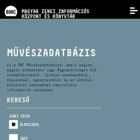
PROGRAMOK
MAGYAR ZENEI INFORMÁCIÓS
MENÜ
KÖZPONT ÉS KÖNYVTÁR
VERSENYEK
KÉPZÉSEK
MŰVÉSZADATBÁZIS
KIADVÁNYOK
Ez a BMC Művészadatbázisa, amely magyar,
magyar származású vagy Magyarországon élő
zeneművészekkel, illetve zenekarokkal,
kórusokkal, együttesekkel és az általuk
RÓLUNK
készített lemezekkel kapcsolatos
információt tartalmaz.
KERESŐ
KAPCSOLAT
ZENEI SÍLUS
VIDEÓ GALÉRIA
KLASSZIKUS
JAZZ