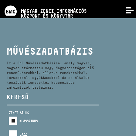
PROGRAMOK
MAGYAR ZENEI INFORMÁCIÓS
MENÜ
KÖZPONT ÉS KÖNYVTÁR
VERSENYEK
KÉPZÉSEK
MŰVÉSZADATBÁZIS
KIADVÁNYOK
Ez a BMC Művészadatbázisa, amely magyar,
magyar származású vagy Magyarországon élő
zeneművészekkel, illetve zenekarokkal,
kórusokkal, együttesekkel és az általuk
RÓLUNK
készített lemezekkel kapcsolatos
információt tartalmaz.
KERESŐ
KAPCSOLAT
ZENEI SÍLUS
VIDEÓ GALÉRIA
KLASSZIKUS
JAZZ