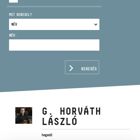
MIT KERESEL?
NÉV:
CÍM
EMAIL
infokozpont@bmc.hu
KERESÉS
TELEFON
NYITVA TARTÁS
G. HORVÁTH
LÁSZLÓ
hegedű