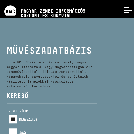
PROGRAMOK
MAGYAR ZENEI INFORMÁCIÓS
MENÜ
KÖZPONT ÉS KÖNYVTÁR
VERSENYEK
KÉPZÉSEK
MŰVÉSZADATBÁZIS
KIADVÁNYOK
Ez a BMC Művészadatbázisa, amely magyar,
magyar származású vagy Magyarországon élő
zeneművészekkel, illetve zenekarokkal,
kórusokkal, együttesekkel és az általuk
RÓLUNK
készített lemezekkel kapcsolatos
információt tartalmaz.
KERESŐ
KAPCSOLAT
ZENEI SÍLUS
VIDEÓ GALÉRIA
KLASSZIKUS
JAZZ