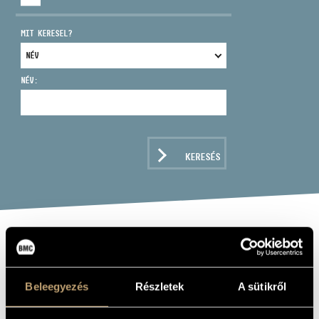
MIT KERESEL?
NÉV:
CÍM
EMAIL
infokozpont@bmc.hu
KERESÉS
TELEFON
NYITVA TARTÁS
GÁBOR JÓZSEF
zongora
Beleegyezés
Részletek
A sütikről