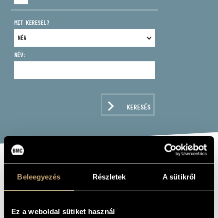
MIT KERESEL?
NÉV:
CÍM
EMAIL
infokozpont@bmc.hu
KERESÉS
TELEFON
NYITVA TARTÁS
HERBOLY LÁSZLÓ
Beleegyezés
Részletek
A sütikről
ütőhangszerek
Ez a weboldal sütiket használ