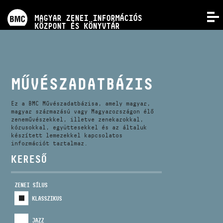
PROGRAMOK
MAGYAR ZENEI INFORMÁCIÓS
MENÜ
KÖZPONT ÉS KÖNYVTÁR
VERSENYEK
KÉPZÉSEK
MŰVÉSZADATBÁZIS
KIADVÁNYOK
Ez a BMC Művészadatbázisa, amely magyar,
magyar származású vagy Magyarországon élő
zeneművészekkel, illetve zenekarokkal,
kórusokkal, együttesekkel és az általuk
RÓLUNK
készített lemezekkel kapcsolatos
információt tartalmaz.
KERESŐ
KAPCSOLAT
ZENEI SÍLUS
VIDEÓ GALÉRIA
KLASSZIKUS
JAZZ