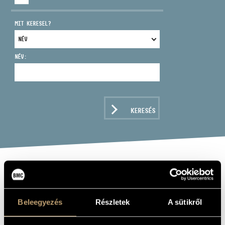
MIT KERESEL?
NÉV:
CÍM
EMAIL
infokozpont@bmc.hu
KERESÉS
TELEFON
NYITVA TARTÁS
NAGY MIKLÓS
kürt
Beleegyezés
Részletek
A sütikről