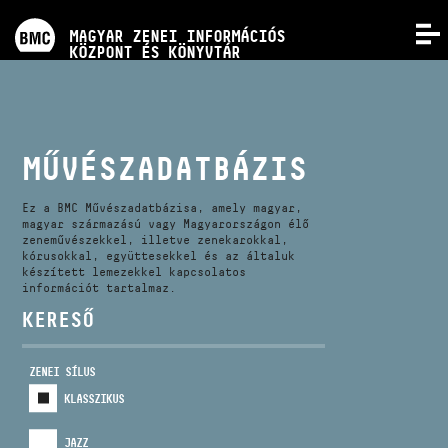
PROGRAMOK
MAGYAR ZENEI INFORMÁCIÓS
MENÜ
KÖZPONT ÉS KÖNYVTÁR
VERSENYEK
KÉPZÉSEK
MŰVÉSZADATBÁZIS
KIADVÁNYOK
Ez a BMC Művészadatbázisa, amely magyar,
magyar származású vagy Magyarországon élő
zeneművészekkel, illetve zenekarokkal,
kórusokkal, együttesekkel és az általuk
RÓLUNK
készített lemezekkel kapcsolatos
információt tartalmaz.
KERESŐ
KAPCSOLAT
ZENEI SÍLUS
VIDEÓ GALÉRIA
KLASSZIKUS
JAZZ