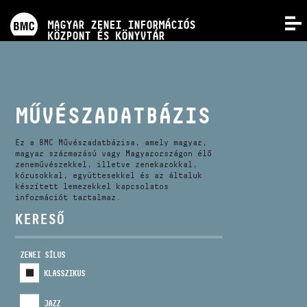
PROGRAMOK
MAGYAR ZENEI INFORMÁCIÓS
MENÜ
KÖZPONT ÉS KÖNYVTÁR
VERSENYEK
KÉPZÉSEK
MŰVÉSZADATBÁZIS
KIADVÁNYOK
Ez a BMC Művészadatbázisa, amely magyar,
magyar származású vagy Magyarországon élő
zeneművészekkel, illetve zenekarokkal,
kórusokkal, együttesekkel és az általuk
RÓLUNK
készített lemezekkel kapcsolatos
információt tartalmaz.
KERESŐ
KAPCSOLAT
ZENEI SÍLUS
VIDEÓ GALÉRIA
KLASSZIKUS
JAZZ