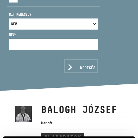
MIT KERESEL?
NÉV:
CÍM
EMAIL
infokozpont@bmc.hu
KERESÉS
TELEFON
NYITVA TARTÁS
BALOGH JÓZSEF
klarinét