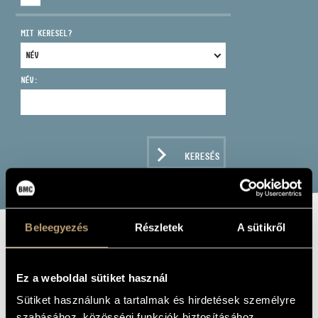
MIT KERESEL?
NÉV:
CÍM
EMAIL
infokozpont@bmc.hu
KERESÉS
TELEFON
NYITVA TARTÁS
Beleegyezés
Részletek
A sütikről
MOZART - FRAN
UNDERBARN TOLL
Ez a weboldal sütiket használ
MASTARE
Sütiket használunk a tartalmak és hirdetések személyre
szabásához, közösségi funkciók biztosításához,