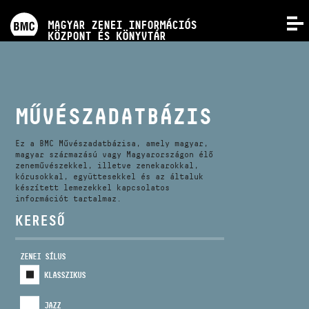
PROGRAMOK
MAGYAR ZENEI INFORMÁCIÓS
MENÜ
KÖZPONT ÉS KÖNYVTÁR
VERSENYEK
KÉPZÉSEK
MŰVÉSZADATBÁZIS
KIADVÁNYOK
Ez a BMC Művészadatbázisa, amely magyar,
magyar származású vagy Magyarországon élő
zeneművészekkel, illetve zenekarokkal,
kórusokkal, együttesekkel és az általuk
RÓLUNK
készített lemezekkel kapcsolatos
információt tartalmaz.
KERESŐ
KAPCSOLAT
ZENEI SÍLUS
VIDEÓ GALÉRIA
KLASSZIKUS
JAZZ