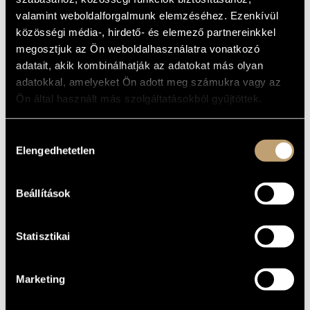
MŰVÉSZADATBÁZIS
Album
valamint weboldalforgalmunk elemzéséhez. Ezenkívül
közösségi média-, hirdető- és elemező partnereinkkel
ZENEMŰ-ADATBÁZIS
ALAPADATOK
megosztjuk az Ön weboldalhasználatra vonatkozó
adatait, akik kombinálhatják az adatokat más olyan
Naxos
ZENEI KÖNYVTÁR, ONLINE KATALÓGUS
KIADÓ
adatokkal, amelyeket Ön adott meg számukra vagy az
8.503181
KATALÓGUSSZÁMA
Ön által használt más szolgáltatásokból gyűjtöttek.
2006
MEGJELENÉS
ÉVE
Hozzájárulás
Részletes adatok
RÉSZLETEK
Elengedhetetlen
kiválasztása
Concentus Hungaricus
/
Danubius Vonósnégyes (Danubius
KÖZREMŰKÖDŐK
Quartet)
/
Éder Quartet
/
Balogh József
/
Fejérvári János
/
Hegyi Ildikó
/
Jandó Jenő
Beállítások
Statisztikai
Marketing