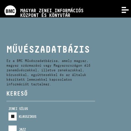
PROGRAMOK
MAGYAR ZENEI INFORMÁCIÓS
MENÜ
KÖZPONT ÉS KÖNYVTÁR
VERSENYEK
KÉPZÉSEK
MŰVÉSZADATBÁZIS
KIADVÁNYOK
Ez a BMC Művészadatbázisa, amely magyar,
magyar származású vagy Magyarországon élő
zeneművészekkel, illetve zenekarokkal,
kórusokkal, együttesekkel és az általuk
RÓLUNK
készített lemezekkel kapcsolatos
információt tartalmaz.
KERESŐ
KAPCSOLAT
ZENEI SÍLUS
VIDEÓ GALÉRIA
KLASSZIKUS
JAZZ