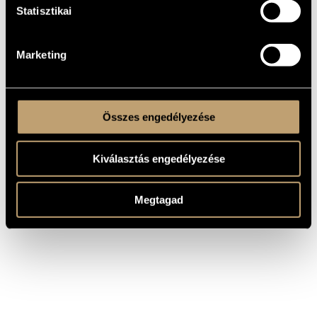
muzsikusaként fellépni. Rendszeres résztvevője hazai és
Statisztikai
külföldi fesztiváloknak, rádiós workshopoknak.
Közreműködött több száz stúdiófelvételen, filmzenében. 1990
óta vezeti saját együtteseit. 2001 decemberében hozta létre a
Sramkó János Groupot. A zenekar tagjai a magyar jazzélet
közép-, illetve fiatal generációjának legjobbjaiból
Marketing
verbuválódtak.
Összes engedélyezése
Kiválasztás engedélyezése
Megtagad