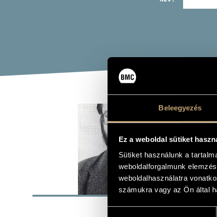
SZŰ
Beleegyezés
hegedű
Ez a weboldal sütiket haszn
Sütiket használunk a tartal
weboldalforgalmunk elemzésé
weboldalhasználatra vonatko
ALAP
számukra vagy az Ön által ha
Budapest
SZÜLETÉSI HELY
Hozzájárulás