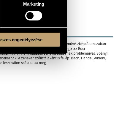
Marketing
szes engedélyezése
 Liszt Ferenc Zeneművészeti Egyetem hegedű művészképző tanszakán.
zusán Innsbruckban. 1989 és 1995 között tagja az Éder
lkozik a XVII-XVIII. Századi zene előadásának problémáival. Spányi
karnak. A zenekar szólistájaként is fellép: Bach, Handel, Albioni,
 fesztiválon szólaltatta meg.