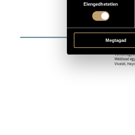
1965
Elengedhetetlen
kiválasztása
SZÜLETÉSI DÁTUM
Concerto Ar
EGYÜTTES
BIOG
Megtagad
Szűts Péter 
Tanárai Halá
Vonósnégyesn
Miklóssal eg
Vivaldi, Hay