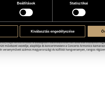
Beállítások
Statisztikai
monico
/
Éder Quartet
RÁFIA
DISZKOGRÁFIA
Kiválasztás engedélyezése
Ös
1965-ben született Budapesten. 1988-ban kitüntetéssel szerezte meg diplomáját a
sz Ferenc, Kurtág György, Rados Ferenc voltak. Később részt vett Ingrid Seifert kur
ek, majd koncertmester a Budapesti Fesztiválzenekarnál. 1983 óta intenzíven fogla
yütt művészeti vezetője, alapítója és koncertmestere a Concerto Armonico kamarazene
dn versenyműveit számos magyarországi és külföldi hangversenyen, rangos régizene