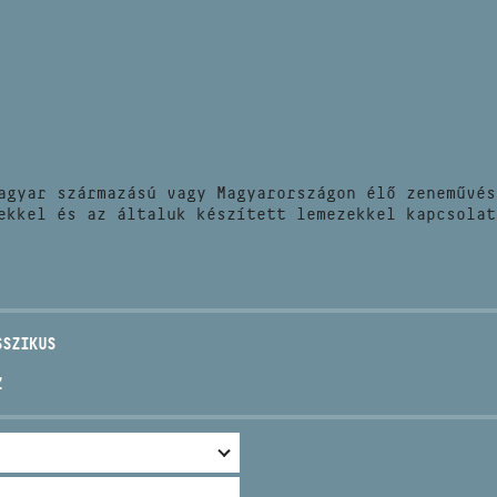
HÍREK
CÍM
VERSENYEK
EMAIL
infokozpont@bmc.hu
KIADVÁNYOK
TELEFON
agyar származású vagy Magyarországon élő zeneművés
KAPCSOLAT
ekkel és az általuk készített lemezekkel kapcsolat
NYITVA TARTÁS
SSZIKUS
Z