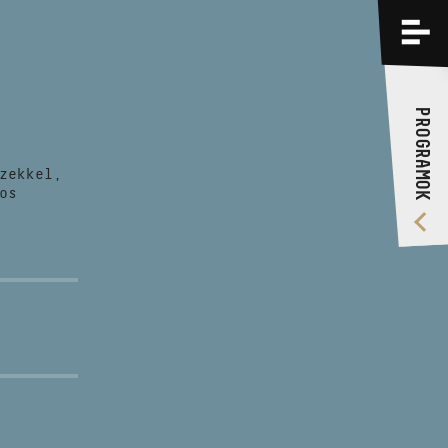
PROGRAMOK
KÉPZÉSEK
PROGRAMOK
RÓLUNK
zekkel,
VIDEÓ GALÉRIA
os