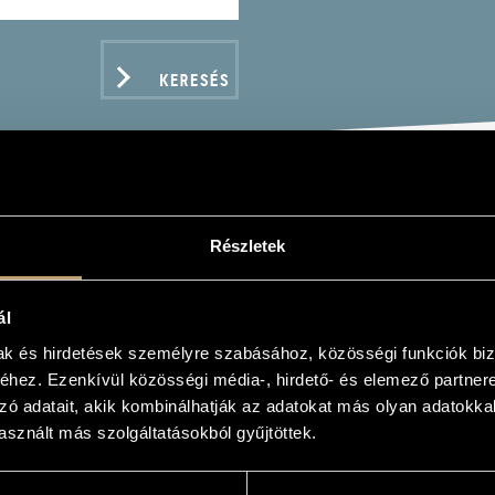
KERESÉS
TS PÉTER
Részletek
ál
mak és hirdetések személyre szabásához, közösségi funkciók biz
hez. Ezenkívül közösségi média-, hirdető- és elemező partner
zó adatait, akik kombinálhatják az adatokat más olyan adatokka
ADATOK
sznált más szolgáltatásokból gyűjtöttek.