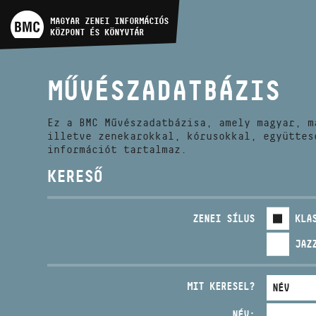
MŰVÉSZADATBÁZIS
MAGYAR ZENEI INFORMÁCIÓS
KÖZPONT ÉS KÖNYVTÁR
ZENEMŰ-ADATBÁZIS
MŰVÉSZADATBÁZIS
ZENEI KÖNYVTÁR, ONLINE
KATALÓGUS
Ez a BMC Művészadatbázisa, amely magyar, m
illetve zenekarokkal, kórusokkal, együttes
információt tartalmaz.
KERESŐ
ZENEI SÍLUS
KLA
JAZ
MIT KERESEL?
NÉV: