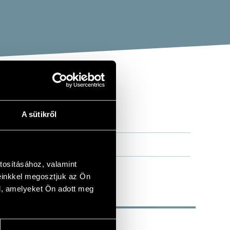
A sütikről
tosításához, valamint
einkkel megosztjuk az Ön
l, amelyeket Ön adott meg