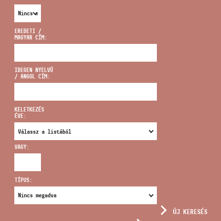
EREDETI /
MAGYAR CÍM:
CÍM
IDEGEN NYELVŰ
/ ANGOL CÍM:
EMAIL
infokozpont@bmc.hu
KELETKEZÉS
ÉVE:
TELEFON
VAGY:
NYITVA TARTÁS
TÍPUS:
ÚJ KERESÉS