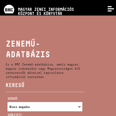
PROGRAMOK
MAGYAR ZENEI INFORMÁCIÓS
MENÜ
KÖZPONT ÉS KÖNYVTÁR
VERSENYEK
KÉPZÉSEK
ZENEMŰ-
ADATBÁZIS
KIADVÁNYOK
Ez a BMC Zenemű-adatbázisa, amely magyar,
RÓLUNK
magyar származású vagy Magyarországon élő
zeneszerzők műveivel kapcsolatos
információt tartalmaz.
KERESŐ
KAPCSOLAT
SZERZŐ:
VIDEÓ GALÉRIA
SZÜLETETT: