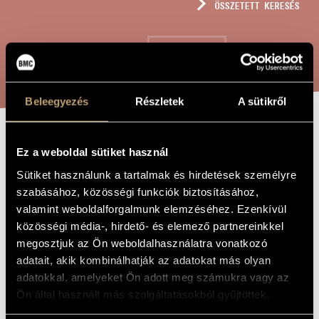
ÖSSZETETT KERESÉS
MŰVÉSZADATBÁZIS
ZENEMŰ-ADATBÁZIS
KERESÉS
ZENEI KÖNYVTÁR, ONLINE KATALÓGUS
Beleegyezés
Részletek
A sütikről
ETRUSZK-
A MŰ CÍME
Ez a weboldal sütiket használ
NYITÁNY
Sütiket használunk a tartalmak és hirdetések személyre
szabásához, közösségi funkciók biztosításához,
valamint weboldalforgalmunk elemzéséhez. Ezenkívül
Jeney Zoltán
ZENESZERZŐ
közösségi média-, hirdető- és elemező partnereinkkel
megosztjuk az Ön weboldalhasználatra vonatkozó
Etruszk-nyitány
EREDETI /
MAGYAR CÍM
adatait, akik kombinálhatják az adatokat más olyan
Ouverture étrusque
IDEGEN
adatokkal, amelyeket Ön adott meg számukra vagy az
NYELVŰ /
Ön által használt más szolgáltatásokból gyűjtöttek.
ANGOL CÍM
Oboára, MIDI-vezérelt szintetizátorra vagy hangszalagra, és
ALCÍM