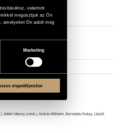
tosításához, valamint
einkkel megosztjuk az Ön
l, amelyeket Ön adott meg
Marketing
szes engedélyezése
.), Ildikó Vékony (cimb.), András Wilheim, Barnabás Dukay, László