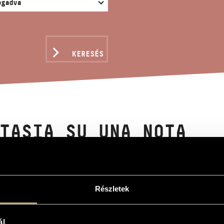
KERESÉS
TASIA SU UNA NOTA
n
Részletek
 Una Nota
 Una Nota
ál
yen hangszerből álló kamaraegyüttesre