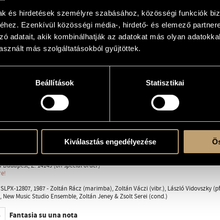
mak és hirdetések személyre szabásához, közösségi funkciók biz
on and the Boras Barackensemble
hez. Ezenkívül közösségi média-, hirdető- és elemező partner
zó adatait, akik kombinálhatják az adatokat más olyan adatokka
sznált más szolgáltatásokból gyűjtöttek.
tlan hangszer(ek)re
ber ensemble of unspecified instruments
Beállítások
Statisztikai
ent
on and the Boras Barackensemble
Kiválasztás engedélyezése
Ös
 1984, Boras, Sweden; Boras Barackensemble, Zoltán Jeney (cond.)
a Budapest, Z. 14145 (on special order)
re!
LPX-12807, 1987 - Zoltán Rácz (marimba), Zoltán Váczi (vibr.), László Vidovszky (pf
), New Music Studio Ensemble, Zoltán Jeney & Zsolt Serei (cond.)
Fantasia su una nota