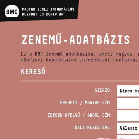
MŰVÉSZADATBÁZIS
MAGYAR ZENEI INFORMÁCIÓS
KÖZPONT ÉS KÖNYVTÁR
ZENEMŰ-ADATBÁZIS
ZENEMŰ-ADATBÁZIS
ZENEI KÖNYVTÁR, ONLINE
KATALÓGUS
Ez a BMC Zenemű-adatbázisa, amely magyar, 
műveivel kapcsolatos információt tartalmaz
KERESŐ
SZERZŐ:
EREDETI / MAGYAR CÍM:
IDEGEN NYELVŰ / ANGOL CÍM:
KELETKEZÉS ÉVE: