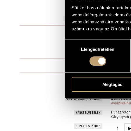
Sütiket használunk a tartal
Björn Nilss
AJÁNLÁS
weboldalforgalmunk elemzésé
1984
A MŰ KELETKEZÉSI ÉVE
weboldalhasználatra vonatko
számukra vagy az Ön által ha
Meghatároza
TÍPUS
double cham
ELŐADÓI APPARÁTUS
Hozzájárulás
Elengedhetetlen
kiválasztása
29 perc
IDŐTARTAM
One movem
TÉTELEK, RÉSZEK
Björn Nilss
MEGRENDELŐ
Megtagad
18 November
BEMUTATÓ
Editio Music
KOTTAKIADÓ / FORRÁS
Available he
Hungaroton S
HANGFELVÉTELEK
Sáry (synth.
1 PERCES MINTA
1