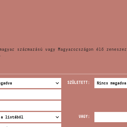
HÍREK
CÍM
VERSENYEK
EMAIL
infokozpont@bmc.hu
KIADVÁNYOK
TELEFON
magyar származású vagy Magyarországon élő zeneszer
KAPCSOLAT
.
NYITVA TARTÁS
SZÜLETETT:
VAGY: