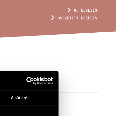
ÚJ KERESÉS
ÖSSZETETT KERESÉS
A sütikről