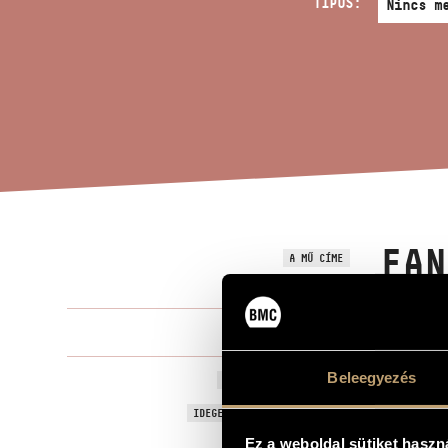
TÍPUS:
FAN
A MŰ CÍME
Jeney Zoltá
ZENESZERZŐ
Beleegyezés
Fantasia Su
EREDETI / MAGYAR CÍM
Fantasia Su
IDEGEN NYELVŰ / ANGOL CÍM
Ez a weboldal sütiket haszn
Két, bármil
ALCÍM