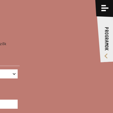
PROGRAMOK
KÉPZÉSEK
PROGRAMOK
RÓLUNK
zők
VIDEÓ GALÉRIA