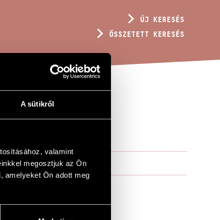
ÚJ KERESÉS
ÖSSZETETT KERESÉS
A sütikről
tosításához, valamint
einkkel megosztjuk az Ön
l, amelyeket Ön adott meg