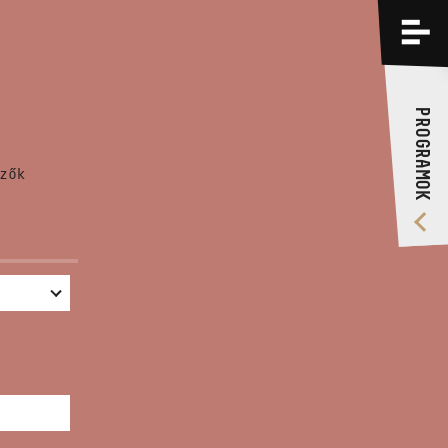
PROGRAMOK
KÉPZÉSEK
PROGRAMOK
RÓLUNK
zők
VIDEÓ GALÉRIA