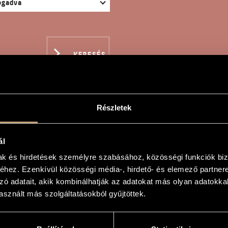
KERESÉS
Részletek
DOLATÁTVITEL
ál
mak és hirdetések személyre szabásához, közösségi funkciók biz
hez. Ezenkívül közösségi média-, hirdető- és elemező partner
zó adatait, akik kombinálhatják az adatokat más olyan adatokka
tel
sznált más szolgáltatásokból gyűjtöttek.
r
és zongorára