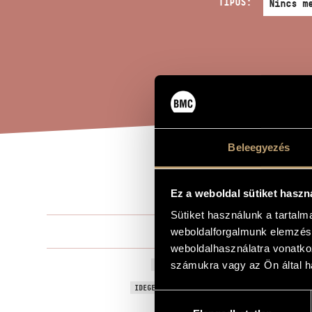
TÍPUS:
Beleegyezés
GON
A MŰ CÍME
Ez a weboldal sütiket haszn
Sütiket használunk a tartal
Durkó Péter
weboldalforgalmunk elemzésé
ZENESZERZŐ
weboldalhasználatra vonatko
Gondolatátvi
számukra vagy az Ön által ha
EREDETI / MAGYAR CÍM
Mind Transfe
IDEGEN NYELVŰ / ANGOL CÍM
Hozzájárulás
Szaxofonra 
ALCÍM