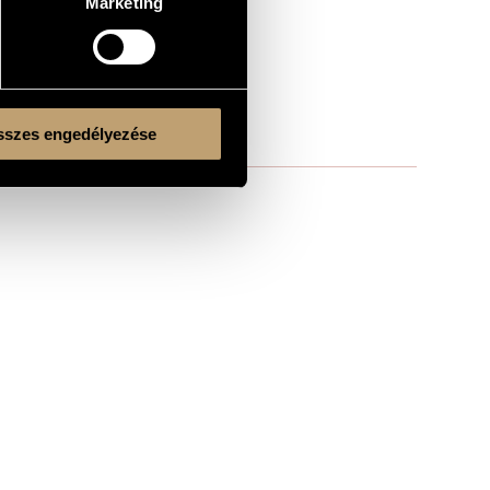
Marketing
szes engedélyezése