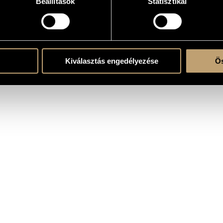
Beállítások
Statisztikai
e
Kiválasztás engedélyezése
Ös
ent