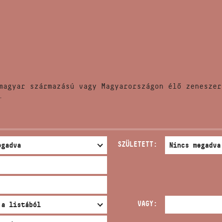
HÍREK
CÍM
VERSENYEK
EMAIL
infokozpont@bmc.hu
KIADVÁNYOK
TELEFON
magyar származású vagy Magyarországon élő zeneszer
KAPCSOLAT
.
NYITVA TARTÁS
SZÜLETETT:
VAGY: