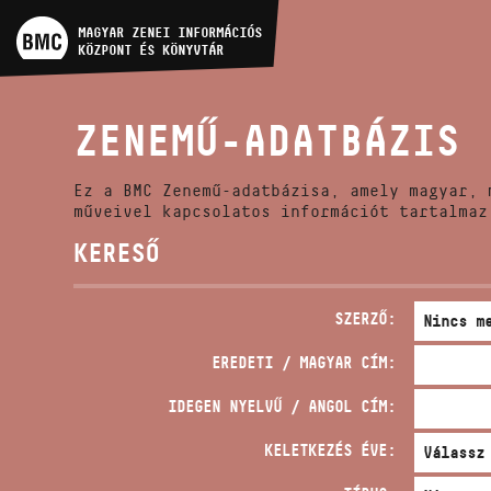
MŰVÉSZADATBÁZIS
MAGYAR ZENEI INFORMÁCIÓS
KÖZPONT ÉS KÖNYVTÁR
ZENEMŰ-ADATBÁZIS
ZENEMŰ-ADATBÁZIS
ZENEI KÖNYVTÁR, ONLINE
KATALÓGUS
Ez a BMC Zenemű-adatbázisa, amely magyar, 
műveivel kapcsolatos információt tartalmaz
KERESŐ
SZERZŐ:
EREDETI / MAGYAR CÍM:
IDEGEN NYELVŰ / ANGOL CÍM:
KELETKEZÉS ÉVE: