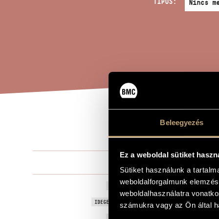
TÍPUS:
MON
Beleegyezés
A MŰ CÍME
Ez a weboldal sütiket haszn
Durkó Péter
ZENESZERZŐ
Sütiket használunk a tartal
weboldalforgalmunk elemzésé
Monológ tub
EREDETI / MAGYAR CÍM
weboldalhasználatra vonatko
Monologue f
IDEGEN NYELVŰ / ANGOL CÍM
számukra vagy az Ön által ha
2004
A MŰ KELETKEZÉSI ÉVE