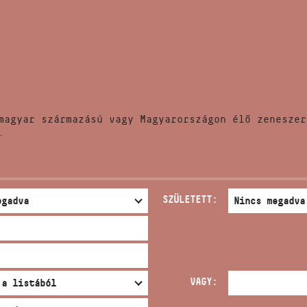
HÍREK
CÍM
VERSENYEK
EMAIL
infokozpont@bmc.hu
KIADVÁNYOK
TELEFON
magyar származású vagy Magyarországon élő zeneszer
KAPCSOLAT
.
NYITVA TARTÁS
SZÜLETETT:
VAGY: