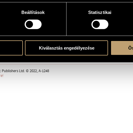
Beállítások
Statisztikai
erre
Kiválasztás engedélyezése
Ös
ent
 Publishers Ltd. © 2022, A-1248
re!