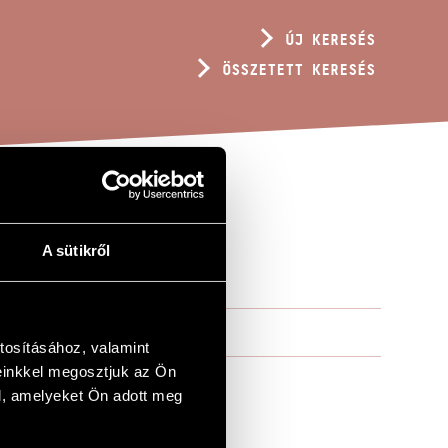
ÚJ KERESÉS
ÖSSZETETT KERESÉS
A sütikről
tosításához, valamint
einkkel megosztjuk az Ön
l, amelyeket Ön adott meg