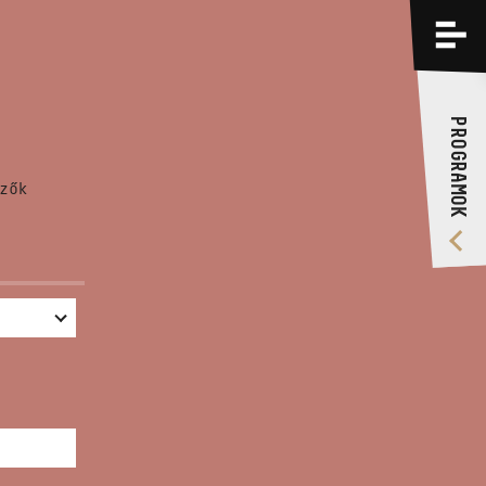
PROGRAMOK
KÉPZÉSEK
PROGRAMOK
RÓLUNK
zők
VIDEÓ GALÉRIA