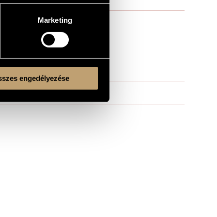
Marketing
szes engedélyezése