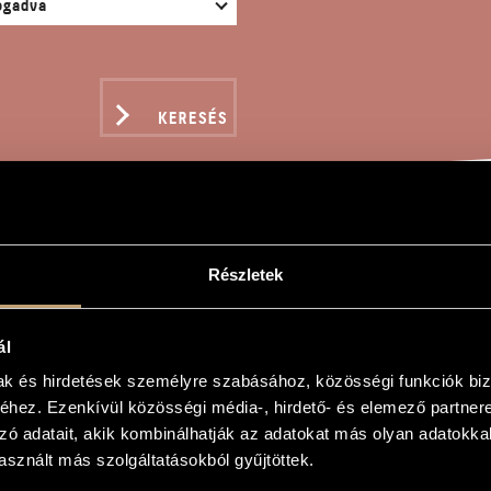
KERESÉS
OLÓG TUBÁRA
Részletek
ál
mak és hirdetések személyre szabásához, közösségi funkciók biz
hez. Ezenkívül közösségi média-, hirdető- és elemező partner
ára
zó adatait, akik kombinálhatják az adatokat más olyan adatokka
or Tuba
sznált más szolgáltatásokból gyűjtöttek.