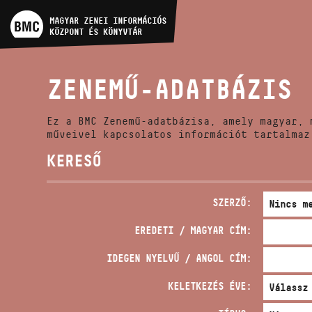
MŰVÉSZADATBÁZIS
MAGYAR ZENEI INFORMÁCIÓS
KÖZPONT ÉS KÖNYVTÁR
ZENEMŰ-ADATBÁZIS
ZENEMŰ-ADATBÁZIS
ZENEI KÖNYVTÁR, ONLINE
KATALÓGUS
Ez a BMC Zenemű-adatbázisa, amely magyar, 
műveivel kapcsolatos információt tartalmaz
KERESŐ
SZERZŐ:
EREDETI / MAGYAR CÍM:
IDEGEN NYELVŰ / ANGOL CÍM:
KELETKEZÉS ÉVE: