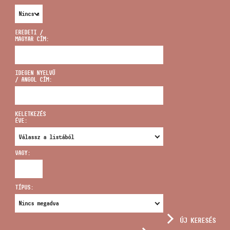
EREDETI /
MAGYAR CÍM:
CÍM
IDEGEN NYELVŰ
/ ANGOL CÍM:
EMAIL
infokozpont@bmc.hu
KELETKEZÉS
ÉVE:
TELEFON
VAGY:
NYITVA TARTÁS
TÍPUS:
ÚJ KERESÉS