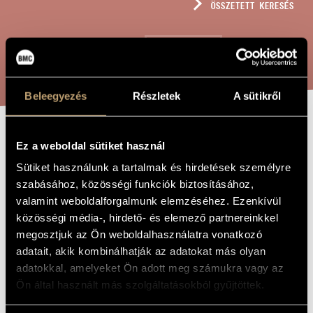
ÖSSZETETT KERESÉS
MŰVÉSZADATBÁZIS
ZENEMŰ-ADATBÁZIS
KERESÉS
ZENEI KÖNYVTÁR, ONLINE KATALÓGUS
Beleegyezés
Részletek
A sütikről
KOMMENTÁROK A
Ez a weboldal sütiket használ
A MŰ CÍME
VIA CRUCIS-HOZ
Sütiket használunk a tartalmak és hirdetések személyre
szabásához, közösségi funkciók biztosításához,
valamint weboldalforgalmunk elemzéséhez. Ezenkívül
Gémesi Géza
ZENESZERZŐ
közösségi média-, hirdető- és elemező partnereinkkel
megosztjuk az Ön weboldalhasználatra vonatkozó
Kommentárok a Via Crucis-hoz
EREDETI /
adatait, akik kombinálhatják az adatokat más olyan
MAGYAR CÍM
adatokkal, amelyeket Ön adott meg számukra vagy az
Commentaries to Via Crucis
IDEGEN
NYELVŰ /
Ön által használt más szolgáltatásokból gyűjtöttek.
ANGOL CÍM
Négy csellóra
ALCÍM