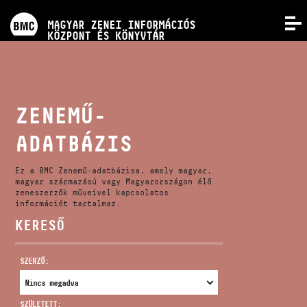
PROGRAMOK
MAGYAR ZENEI INFORMÁCIÓS
MENÜ
KÖZPONT ÉS KÖNYVTÁR
VERSENYEK
KÉPZÉSEK
ZENEMŰ-
ADATBÁZIS
KIADVÁNYOK
Ez a BMC Zenemű-adatbázisa, amely magyar,
RÓLUNK
magyar származású vagy Magyarországon élő
zeneszerzők műveivel kapcsolatos
információt tartalmaz.
KERESŐ
KAPCSOLAT
SZERZŐ:
VIDEÓ GALÉRIA
SZÜLETETT: