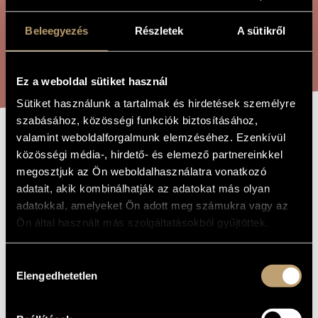
ÖSSZETETT KERESÉS
MŰVÉSZADATBÁZIS
Beleegyezés
Részletek
A sütikről
ZENEMŰ-ADATBÁZIS
KERESÉS
ZENEI KÖNYVTÁR, ONLINE KATALÓGUS
Ez a weboldal sütiket használ
Sütiket használunk a tartalmak és hirdetések személyre
szabásához, közösségi funkciók biztosításához,
valamint weboldalforgalmunk elemzéséhez. Ezenkívül
A TÖRTÉNET KÉT
A MŰ CÍME
közösségi média-, hirdető- és elemező partnereinkkel
ARCA - OBOÁRA
megosztjuk az Ön weboldalhasználatra vonatkozó
adatait, akik kombinálhatják az adatokat más olyan
adatokkal, amelyeket Ön adott meg számukra vagy az
Durkó Péter
ZENESZERZŐ
Ön által használt más szolgáltatásokból gyűjtöttek.
A történet két arca - Oboára
EREDETI /
MAGYAR CÍM
Hozzájárulás
Two Faces of the History - For Oboe
Elengedhetetlen
IDEGEN
kiválasztása
NYELVŰ /
ANGOL CÍM
Szólóhangszerre
TÍPUS