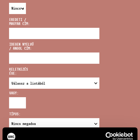
EREDETI /
MAGYAR CÍM:
CÍM
IDEGEN NYELVŰ
/ ANGOL CÍM:
EMAIL
infokozpont@bmc.hu
KELETKEZÉS
ÉVE:
TELEFON
VAGY:
NYITVA TARTÁS
TÍPUS:
ÚJ KERESÉS