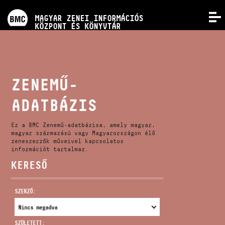
PROGRAMOK
MAGYAR ZENEI INFORMÁCIÓS
MENÜ
KÖZPONT ÉS KÖNYVTÁR
VERSENYEK
KÉPZÉSEK
ZENEMŰ-
ADATBÁZIS
KIADVÁNYOK
Ez a BMC Zenemű-adatbázisa, amely magyar,
RÓLUNK
magyar származású vagy Magyarországon élő
zeneszerzők műveivel kapcsolatos
információt tartalmaz.
KERESŐ
KAPCSOLAT
SZERZŐ:
VIDEÓ GALÉRIA
SZÜLETETT: