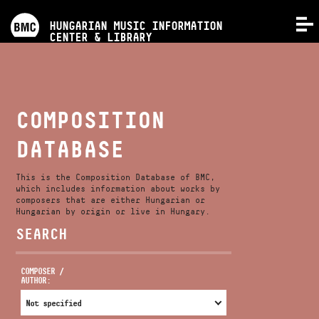
PROGRAMS
HUNGARIAN MUSIC INFORMATION
MENU
CENTER & LIBRARY
COMPETITIONS
TRAININGS
COMPOSITION
DATABASE
RELEASES
This is the Composition Database of BMC,
ABOUT US
which includes information about works by
composers that are either Hungarian or
Hungarian by origin or live in Hungary.
SEARCH
CONTACT
COMPOSER /
AUTHOR:
VIDEO GALLERY