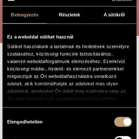
ARTIST DATABASE
Beleegyezés
Részletek
A sütikről
COMPOSITION DATABASE
SEARCH
MUSIC LIBRARY, ONLINE CATALOG
Ez a weboldal sütiket használ
Sütiket használunk a tartalmak és hirdetések személyre
szabásához, közösségi funkciók biztosításához,
TWO FACES OF
valamint weboldalforgalmunk elemzéséhez. Ezenkívül
TITLE OF
THE WORK
közösségi média-, hirdető- és elemező partnereinkkel
THE HISTORY -
megosztjuk az Ön weboldalhasználatra vonatkozó
FOR OBOE
adatait, akik kombinálhatják az adatokat más olyan
adatokkal, amelyeket Ön adott meg számukra vagy az
Ön által használt más szolgáltatásokból gyűjtöttek.
Durkó Péter
COMPOSER
A történet két arca - Oboára
ORIGINAL /
Hozzájárulás
HUNGARIAN
Elengedhetetlen
TITLE
kiválasztása
Two Faces of the History - For Oboe
FOREIGN
LANGUAGE /
ENGLISH