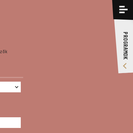
PROGRAMOK
KÉPZÉSEK
PROGRAMOK
RÓLUNK
zők
VIDEÓ GALÉRIA