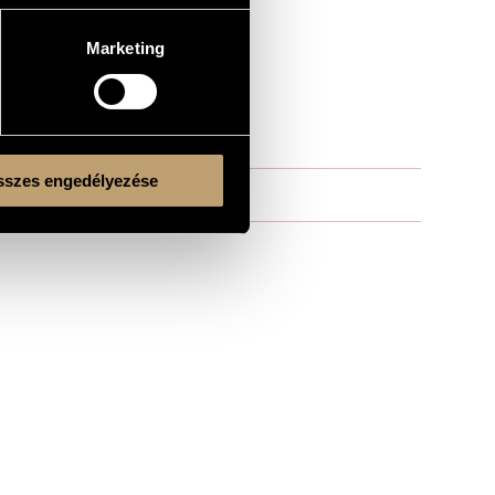
Marketing
szes engedélyezése