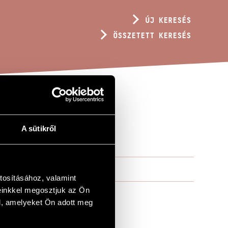
ÚJ KERESÉS
ÖSSZETETT KERESÉS
A sütikről
tosításához, valamint
einkkel megosztjuk az Ön
l, amelyeket Ön adott meg