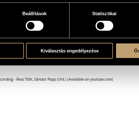
e
Beállítások
Statisztikai
Kiválasztás engedélyezése
Ös
ecording - Ákos Tóth, Sándor Papp (chit.) (Available on youtube.com)