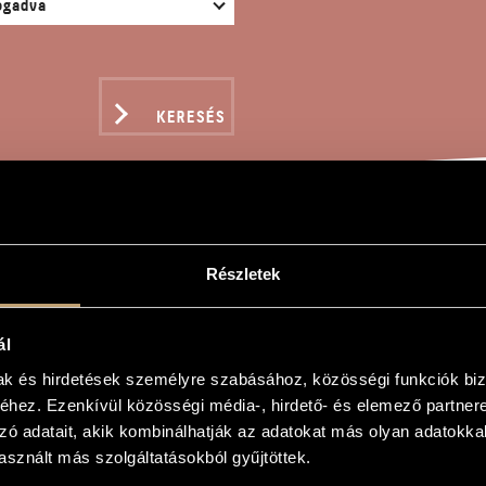
KERESÉS
IDKE
Részletek
ál
n
mak és hirdetések személyre szabásához, közösségi funkciók biz
hez. Ezenkívül közösségi média-, hirdető- és elemező partner
zó adatait, akik kombinálhatják az adatokat más olyan adatokka
sznált más szolgáltatásokból gyűjtöttek.