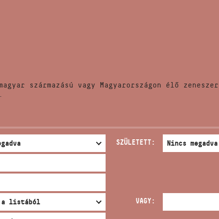
HÍREK
CÍM
VERSENYEK
EMAIL
infokozpont@bmc.hu
KIADVÁNYOK
TELEFON
magyar származású vagy Magyarországon élő zeneszer
KAPCSOLAT
.
NYITVA TARTÁS
SZÜLETETT:
VAGY: