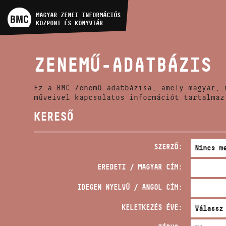
MŰVÉSZADATBÁZIS
MAGYAR ZENEI INFORMÁCIÓS
KÖZPONT ÉS KÖNYVTÁR
ZENEMŰ-ADATBÁZIS
ZENEMŰ-ADATBÁZIS
ZENEI KÖNYVTÁR, ONLINE
KATALÓGUS
Ez a BMC Zenemű-adatbázisa, amely magyar, 
műveivel kapcsolatos információt tartalmaz
KERESŐ
SZERZŐ:
EREDETI / MAGYAR CÍM:
IDEGEN NYELVŰ / ANGOL CÍM:
KELETKEZÉS ÉVE: