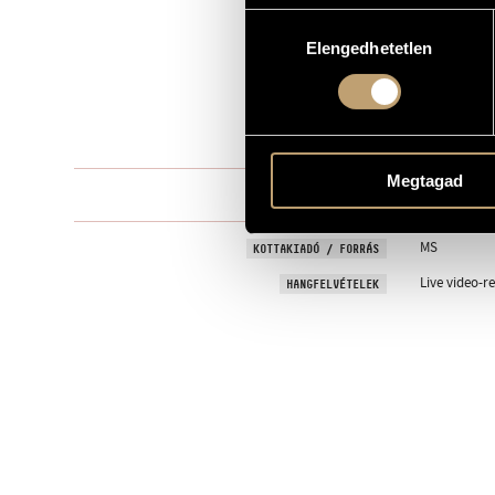
Hozzájárulás
Kamarazen
TÍPUS
Elengedhetetlen
kiválasztása
2
ELŐADÓK SZÁMA
2 chit.
ELŐADÓI APPARÁTUS
5 perc
IDŐTARTAM
Megtagad
I - II - III
TÉTELEK, RÉSZEK
MS
KOTTAKIADÓ / FORRÁS
Live video-r
HANGFELVÉTELEK