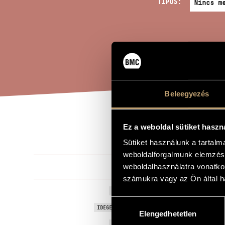
TÍPUS:
Beleegyezés
SZE
Ez a weboldal sütiket haszn
A MŰ CÍME
Sütiket használunk a tartal
weboldalforgalmunk elemzésé
Tallér Zsófia
weboldalhasználatra vonatko
ZENESZERZŐ
számukra vagy az Ön által ha
Szeretlekek
EREDETI / MAGYAR CÍM
Hozzájárulás
Loveyous
IDEGEN NYELVŰ / ANGOL CÍM
Elengedhetetlen
kiválasztása
2001
A MŰ KELETKEZÉSI ÉVE