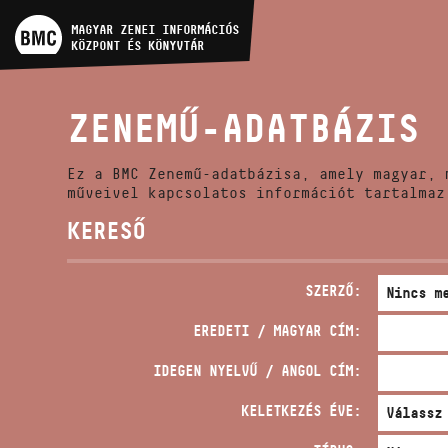
MŰVÉSZADATBÁZIS
MAGYAR ZENEI INFORMÁCIÓS
KÖZPONT ÉS KÖNYVTÁR
ZENEMŰ-ADATBÁZIS
ZENEMŰ-ADATBÁZIS
ZENEI KÖNYVTÁR, ONLINE
KATALÓGUS
Ez a BMC Zenemű-adatbázisa, amely magyar, 
műveivel kapcsolatos információt tartalmaz
KERESŐ
SZERZŐ:
EREDETI / MAGYAR CÍM:
IDEGEN NYELVŰ / ANGOL CÍM:
KELETKEZÉS ÉVE: