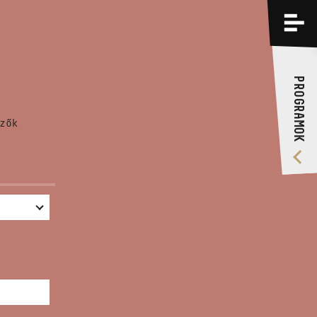
PROGRAMOK
KÉPZÉSEK
PROGRAMOK
RÓLUNK
zők
VIDEÓ GALÉRIA