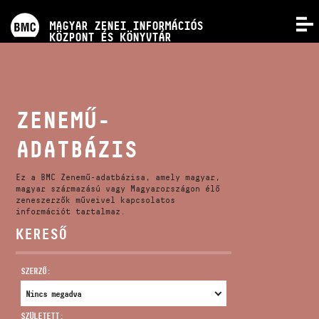
PROGRAMOK
MAGYAR ZENEI INFORMÁCIÓS
MENÜ
KÖZPONT ÉS KÖNYVTÁR
VERSENYEK
KÉPZÉSEK
ZENEMŰ-
ADATBÁZIS
KIADVÁNYOK
Ez a BMC Zenemű-adatbázisa, amely magyar,
RÓLUNK
magyar származású vagy Magyarországon élő
zeneszerzők műveivel kapcsolatos
információt tartalmaz.
KERESŐ
KAPCSOLAT
SZERZŐ:
VIDEÓ GALÉRIA
SZÜLETETT: