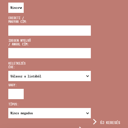
EREDETI /
MAGYAR CÍM:
CÍM
IDEGEN NYELVŰ
/ ANGOL CÍM:
EMAIL
infokozpont@bmc.hu
KELETKEZÉS
ÉVE:
TELEFON
VAGY:
NYITVA TARTÁS
TÍPUS:
ÚJ KERESÉS