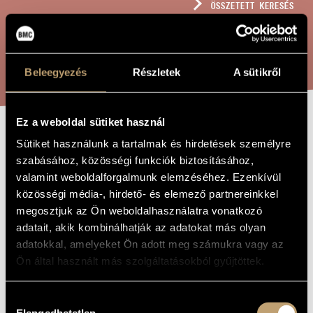
ÖSSZETETT KERESÉS
MŰVÉSZADATBÁZIS
ZENEMŰ-ADATBÁZIS
KERESÉS
Beleegyezés
Részletek
A sütikről
ZENEI KÖNYVTÁR, ONLINE KATALÓGUS
Ez a weboldal sütiket használ
HÁROM
Sütiket használunk a tartalmak és hirdetések személyre
A MŰ CÍME
szabásához, közösségi funkciók biztosításához,
ZONGORADARAB
valamint weboldalforgalmunk elemzéséhez. Ezenkívül
közösségi média-, hirdető- és elemező partnereinkkel
megosztjuk az Ön weboldalhasználatra vonatkozó
Tallér Zsófia
ZENESZERZŐ
adatait, akik kombinálhatják az adatokat más olyan
Három zongoradarab
EREDETI /
adatokkal, amelyeket Ön adott meg számukra vagy az
MAGYAR CÍM
Ön által használt más szolgáltatásokból gyűjtöttek.
Three Piano Pieces
IDEGEN
NYELVŰ /
ANGOL CÍM
Hozzájárulás
1989
A MŰ
Elengedhetetlen