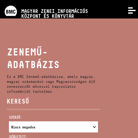
PROGRAMOK
MAGYAR ZENEI INFORMÁCIÓS
MENÜ
KÖZPONT ÉS KÖNYVTÁR
VERSENYEK
KÉPZÉSEK
ZENEMŰ-
ADATBÁZIS
KIADVÁNYOK
Ez a BMC Zenemű-adatbázisa, amely magyar,
RÓLUNK
magyar származású vagy Magyarországon élő
zeneszerzők műveivel kapcsolatos
információt tartalmaz.
KERESŐ
KAPCSOLAT
SZERZŐ:
VIDEÓ GALÉRIA
SZÜLETETT: