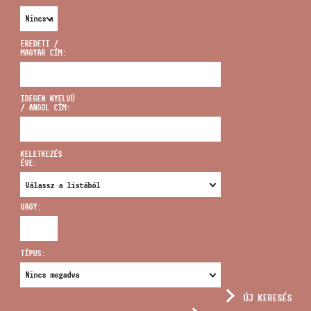
EREDETI /
MAGYAR CÍM:
CÍM
IDEGEN NYELVŰ
/ ANGOL CÍM:
EMAIL
infokozpont@bmc.hu
KELETKEZÉS
ÉVE:
TELEFON
VAGY:
NYITVA TARTÁS
TÍPUS:
ÚJ KERESÉS