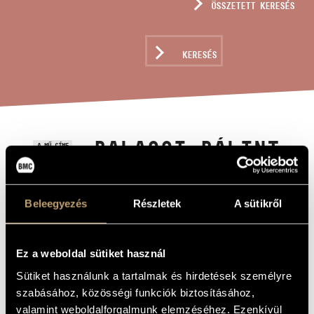
ÖSSZETETT KERESÉS
MŰVÉSZADATBÁZIS
ZENEMŰ-ADATBÁZIS
KERESÉS
ZENEI KÖNYVTÁR, ONLINE KATALÓGUS
BALASSI BÁLINT
A MŰ CÍME
NEVÉRE -
KANTÁTA
Beleegyezés
Részletek
A sütikről
NAGYZENEKARRA
ÉS SZOPRÁN
Ez a weboldal sütiket használ
SZÓLÓRA
Sütiket használunk a tartalmak és hirdetések személyre
szabásához, közösségi funkciók biztosításához,
Tallér Zsófia
ZENESZERZŐ
valamint weboldalforgalmunk elemzéséhez. Ezenkívül