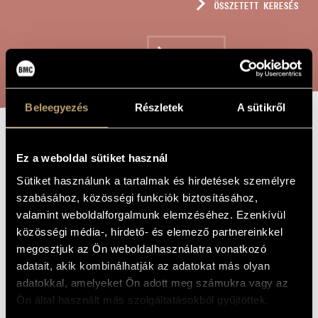
ÖSSZETETT KERESÉS
MŰVÉSZADATBÁZIS
ZENEMŰ-ADATBÁZIS
KERESÉS
ZENEI KÖNYVTÁR, ONLINE KATALÓGUS
Beleegyezés
Részletek
A sütikről
DIALOGHI -
A MŰ CÍME
Ez a weboldal sütiket használ
FUVOLÁRA ÉS
Sütiket használunk a tartalmak és hirdetések személyre
CSELLÓRA
szabásához, közösségi funkciók biztosításához,
valamint weboldalforgalmunk elemzéséhez. Ezenkívül
közösségi média-, hirdető- és elemező partnereinkkel
Farkas Ferenc
ZENESZERZŐ
megosztjuk az Ön weboldalhasználatra vonatkozó
adatait, akik kombinálhatják az adatokat más olyan
Dialoghi - Fuvolára és csellóra
EREDETI /
MAGYAR CÍM
adatokkal, amelyeket Ön adott meg számukra vagy az
Dialoghi - For Flute and Violoncello
IDEGEN
Ön által használt más szolgáltatásokból gyűjtöttek.
NYELVŰ /
ANGOL CÍM