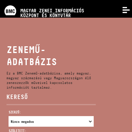
PROGRAMOK
MAGYAR ZENEI INFORMÁCIÓS
MENÜ
KÖZPONT ÉS KÖNYVTÁR
VERSENYEK
KÉPZÉSEK
ZENEMŰ-
ADATBÁZIS
KIADVÁNYOK
Ez a BMC Zenemű-adatbázisa, amely magyar,
RÓLUNK
magyar származású vagy Magyarországon élő
zeneszerzők műveivel kapcsolatos
információt tartalmaz.
KERESŐ
KAPCSOLAT
SZERZŐ:
VIDEÓ GALÉRIA
SZÜLETETT: