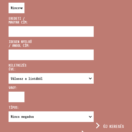
EREDETI /
MAGYAR CÍM:
CÍM
IDEGEN NYELVŰ
/ ANGOL CÍM:
EMAIL
infokozpont@bmc.hu
KELETKEZÉS
ÉVE:
TELEFON
VAGY:
NYITVA TARTÁS
TÍPUS:
ÚJ KERESÉS