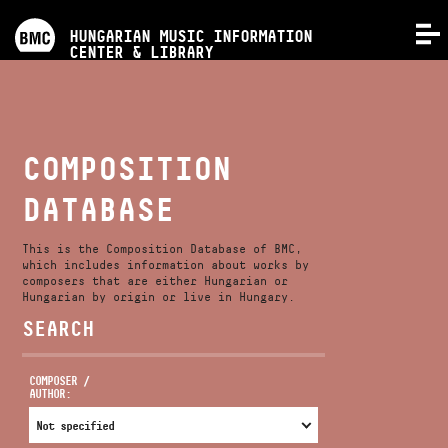
PROGRAMS
HUNGARIAN MUSIC INFORMATION
MENU
CENTER & LIBRARY
COMPETITIONS
TRAININGS
COMPOSITION
DATABASE
RELEASES
This is the Composition Database of BMC,
ABOUT US
which includes information about works by
composers that are either Hungarian or
Hungarian by origin or live in Hungary.
SEARCH
CONTACT
COMPOSER /
AUTHOR:
VIDEO GALLERY