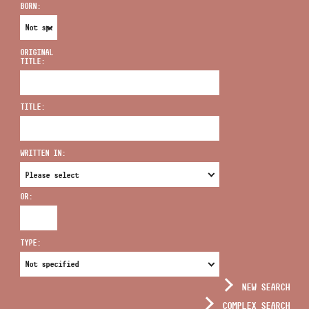
BORN:
ORIGINAL
TITLE:
ADDRESS
TITLE:
EMAIL
infokozpont@bmc.hu
WRITTEN IN:
PHONE
OR:
OPENING HOURS
TYPE:
NEW SEARCH
COMPLEX SEARCH