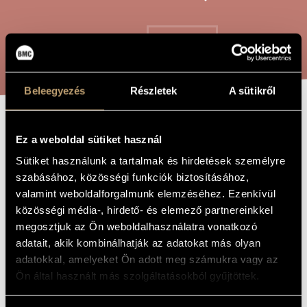
ARTIST DATABASE
COMPOSITION DATABASE
SEARCH
MUSIC LIBRARY, ONLINE CATALOG
Beleegyezés
Részletek
A sütikről
DIALOGHI - FOR
TITLE OF
Ez a weboldal sütiket használ
THE WORK
FLUTE AND
Sütiket használunk a tartalmak és hirdetések személyre
VIOLONCELLO
szabásához, közösségi funkciók biztosításához,
valamint weboldalforgalmunk elemzéséhez. Ezenkívül
közösségi média-, hirdető- és elemező partnereinkkel
Farkas Ferenc
COMPOSER
megosztjuk az Ön weboldalhasználatra vonatkozó
adatait, akik kombinálhatják az adatokat más olyan
Dialoghi - Fuvolára és csellóra
ORIGINAL /
adatokkal, amelyeket Ön adott meg számukra vagy az
HUNGARIAN
TITLE
Ön által használt más szolgáltatásokból gyűjtöttek.
Dialoghi - For Flute and Violoncello
FOREIGN
LANGUAGE /
ENGLISH