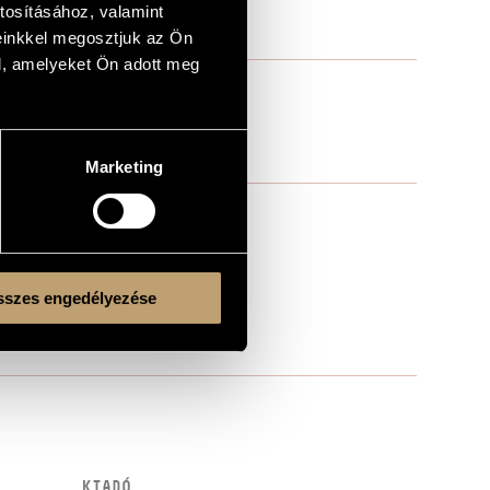
tosításához, valamint
einkkel megosztjuk az Ön
l, amelyeket Ön adott meg
Marketing
 Orchestra, Gergely Vajda (cond.)
szes engedélyezése
KIADÓ