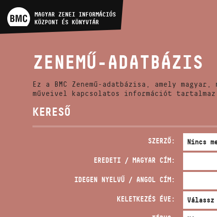
MŰVÉSZADATBÁZIS
MAGYAR ZENEI INFORMÁCIÓS
KÖZPONT ÉS KÖNYVTÁR
ZENEMŰ-ADATBÁZIS
ZENEMŰ-ADATBÁZIS
ZENEI KÖNYVTÁR, ONLINE
KATALÓGUS
Ez a BMC Zenemű-adatbázisa, amely magyar, 
műveivel kapcsolatos információt tartalmaz
KERESŐ
SZERZŐ:
EREDETI / MAGYAR CÍM:
IDEGEN NYELVŰ / ANGOL CÍM:
KELETKEZÉS ÉVE: