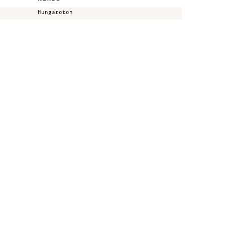
Hungaroton
Kulturális és Innovációs Minisztérium
Nemzeti Kulturális Alap
Ferencváros
greenroom creative agency
gn by