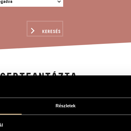
KERESÉS
CERTFANTÁZIA
örgy
Részletek
ázia
ncertante
ál
s and György Geiger