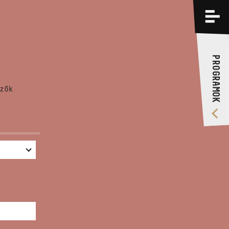
PROGRAMOK
KÉPZÉSEK
PROGRAMOK
RÓLUNK
zők
VIDEÓ GALÉRIA