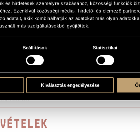
mak és hirdetések személyre szabásához, közösségi funkciók biz
hez. Ezenkívül közösségi média-, hirdető- és elemező partner
zó adatait, akik kombinálhatják az adatokat más olyan adatokka
sznált más szolgáltatásokból gyűjtöttek.
ings
Beállítások
Statisztikai
Hungaroton 1997; Éva Maros (arpa), György Geiger (tr.), Sonora Hungarica Chamber
Fantasia concertante
Kiválasztás engedélyezése
Ös
94, revised: 1996
VÉTELEK