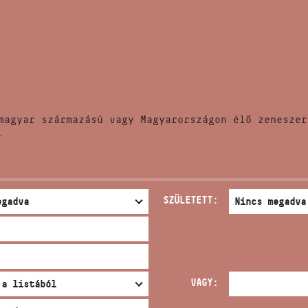
HÍREK
CÍM
VERSENYEK
EMAIL
infokozpont@bmc.hu
KIADVÁNYOK
TELEFON
magyar származású vagy Magyarországon élő zeneszer
KAPCSOLAT
.
NYITVA TARTÁS
SZÜLETETT:
VAGY: