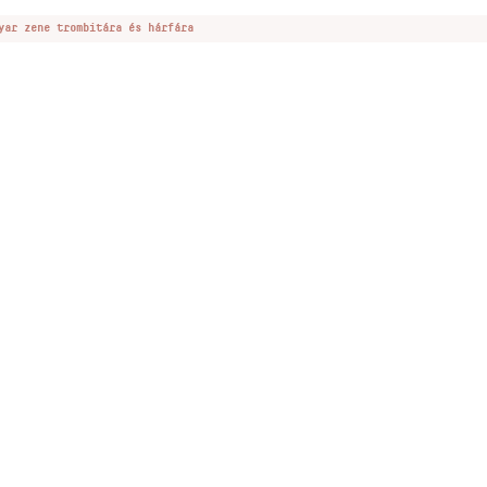
yar zene trombitára és hárfára
Desi
ozás
facebook oldal
YouTube csatorna