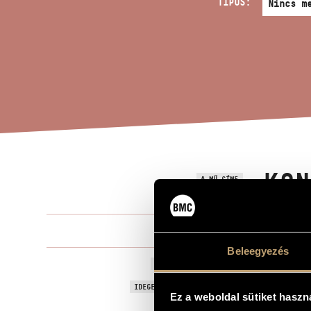
TÍPUS:
KON
A MŰ CÍME
Selmeczi Gy
ZENESZERZŐ
Beleegyezés
Koncertfant
EREDETI / MAGYAR CÍM
Fantasia Co
IDEGEN NYELVŰ / ANGOL CÍM
Ez a weboldal sütiket haszn
To Éva Maro
AJÁNLÁS