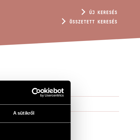
ÚJ KERESÉS
ÖSSZETETT KERESÉS
A sütikről