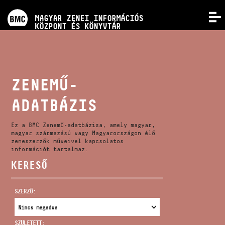
PROGRAMOK
MAGYAR ZENEI INFORMÁCIÓS
MENÜ
KÖZPONT ÉS KÖNYVTÁR
VERSENYEK
KÉPZÉSEK
ZENEMŰ-
ADATBÁZIS
KIADVÁNYOK
Ez a BMC Zenemű-adatbázisa, amely magyar,
RÓLUNK
magyar származású vagy Magyarországon élő
zeneszerzők műveivel kapcsolatos
információt tartalmaz.
KERESŐ
KAPCSOLAT
SZERZŐ:
VIDEÓ GALÉRIA
SZÜLETETT: