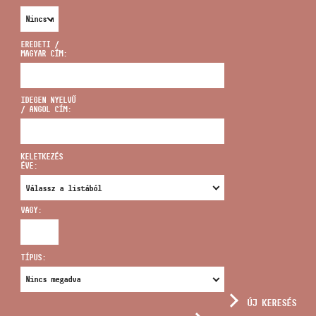
EREDETI /
MAGYAR CÍM:
CÍM
IDEGEN NYELVŰ
/ ANGOL CÍM:
EMAIL
infokozpont@bmc.hu
KELETKEZÉS
ÉVE:
TELEFON
VAGY:
NYITVA TARTÁS
TÍPUS:
ÚJ KERESÉS