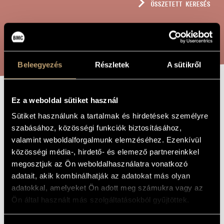
ÖSSZETETT KERESÉS
MŰVÉSZADATBÁZIS
ZENEMŰ-ADATBÁZIS
KERESÉS
ZENEI KÖNYVTÁR, ONLINE KATALÓGUS
Beleegyezés
Részletek
A sütikről
Ez a weboldal sütiket használ
HÓNAPSOROLÓ
A MŰ CÍME
Sütiket használunk a tartalmak és hirdetések személyre
szabásához, közösségi funkciók biztosításához,
Sulyok Imre
ZENESZERZŐ
valamint weboldalforgalmunk elemzéséhez. Ezenkívül
közösségi média-, hirdető- és elemező partnereinkkel
Hónapsoroló
EREDETI /
megosztjuk az Ön weboldalhasználatra vonatkozó
MAGYAR CÍM
adatait, akik kombinálhatják az adatokat más olyan
Enumerating the Months
IDEGEN
NYELVŰ /
adatokkal, amelyeket Ön adott meg számukra vagy az
ANGOL CÍM
Ön által használt más szolgáltatásokból gyűjtöttek.
Egyneműkarra és zongorára
ALCÍM
1973
A MŰ