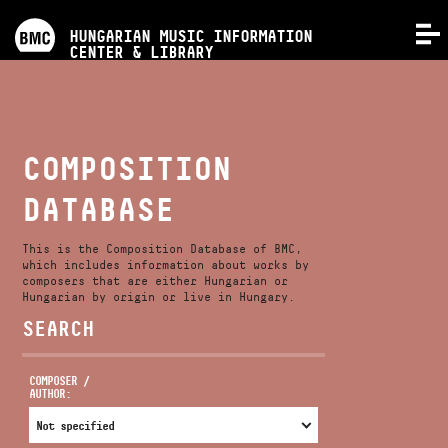
PROGRAMS
HUNGARIAN MUSIC INFORMATION
MENU
CENTER & LIBRARY
COMPETITIONS
TRAININGS
COMPOSITION
DATABASE
RELEASES
This is the Composition Database of BMC,
ABOUT US
which includes information about works by
composers that are either Hungarian or
Hungarian by origin or live in Hungary.
SEARCH
CONTACT
COMPOSER /
AUTHOR:
VIDEO GALLERY