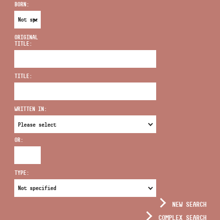
BORN:
ORIGINAL
TITLE:
ADDRESS
TITLE:
EMAIL
infokozpont@bmc.hu
WRITTEN IN:
PHONE
OR:
OPENING HOURS
TYPE:
NEW SEARCH
COMPLEX SEARCH