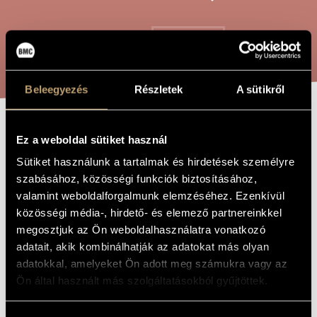
ARTIST DATABASE
COMPOSITION DATABASE
SEARCH
MUSIC LIBRARY, ONLINE CATALOG
Beleegyezés
Részletek
A sütikről
ENUMERATING
Ez a weboldal sütiket használ
TITLE OF
THE WORK
THE MONTHS
Sütiket használunk a tartalmak és hirdetések személyre
szabásához, közösségi funkciók biztosításához,
valamint weboldalforgalmunk elemzéséhez. Ezenkívül
Sulyok Imre
COMPOSER
közösségi média-, hirdető- és elemező partnereinkkel
megosztjuk az Ön weboldalhasználatra vonatkozó
Hónapsoroló
ORIGINAL /
adatait, akik kombinálhatják az adatokat más olyan
HUNGARIAN
TITLE
adatokkal, amelyeket Ön adott meg számukra vagy az
Enumerating the Months
FOREIGN
Ön által használt más szolgáltatásokból gyűjtöttek.
LANGUAGE /
ENGLISH
TITLE