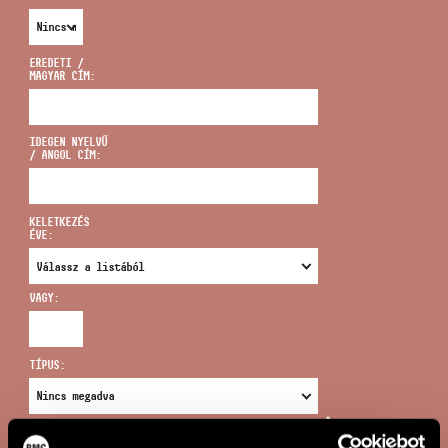
EREDETI /
MAGYAR CÍM:
CÍM
IDEGEN NYELVŰ
/ ANGOL CÍM:
EMAIL
infokozpont@bmc.hu
KELETKEZÉS
ÉVE:
TELEFON
VAGY:
NYITVA TARTÁS
TÍPUS:
ÚJ KERESÉS