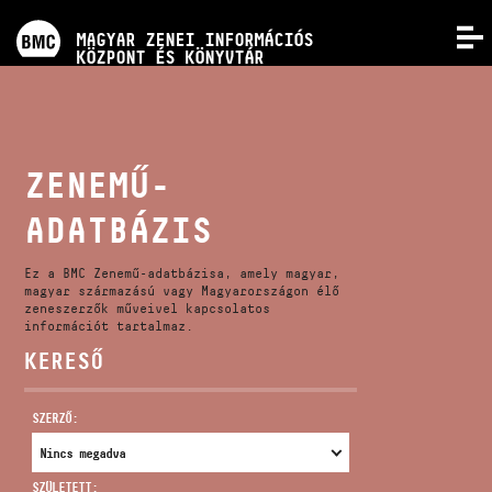
PROGRAMOK
MAGYAR ZENEI INFORMÁCIÓS
MENÜ
KÖZPONT ÉS KÖNYVTÁR
VERSENYEK
KÉPZÉSEK
ZENEMŰ-
ADATBÁZIS
KIADVÁNYOK
Ez a BMC Zenemű-adatbázisa, amely magyar,
RÓLUNK
magyar származású vagy Magyarországon élő
zeneszerzők műveivel kapcsolatos
információt tartalmaz.
KERESŐ
KAPCSOLAT
SZERZŐ:
VIDEÓ GALÉRIA
SZÜLETETT: