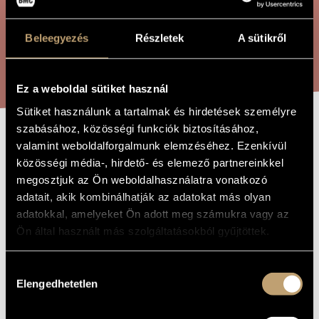
ÖSSZETETT KERESÉS
MŰVÉSZADATBÁZIS
Beleegyezés
Részletek
A sütikről
ZENEMŰ-ADATBÁZIS
KERESÉS
ZENEI KÖNYVTÁR, ONLINE KATALÓGUS
Ez a weboldal sütiket használ
Sütiket használunk a tartalmak és hirdetések személyre
szabásához, közösségi funkciók biztosításához,
SALOME
valamint weboldalforgalmunk elemzéséhez. Ezenkívül
A MŰ CÍME
közösségi média-, hirdető- és elemező partnereinkkel
megosztjuk az Ön weboldalhasználatra vonatkozó
Petrovics Emil
ZENESZERZŐ
adatait, akik kombinálhatják az adatokat más olyan
adatokkal, amelyeket Ön adott meg számukra vagy az
Salome
EREDETI /
Ön által használt más szolgáltatásokból gyűjtöttek.
MAGYAR CÍM
Salome
IDEGEN
NYELVŰ /
Hozzájárulás
ANGOL CÍM
Elengedhetetlen
kiválasztása
1982
A MŰ
KELETKEZÉSI
ÉVE