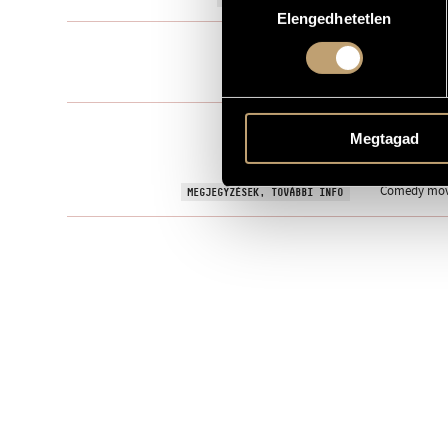
Elengedhetetlen
kiválasztása
Filmzene
TÍPUS
0 perc
IDŐTARTAM
18 June 198
BEMUTATÓ
Megtagad
Budapest Fi
KOTTAKIADÓ / FORRÁS
Comedy movi
MEGJEGYZÉSEK, TOVÁBBI INFO