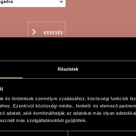
KERESÉS
Részletek
ADÓ AZ ÖRÖK VILÁGOSS
ál
mak és hirdetések személyre szabásához, közösségi funkciók biz
il
hez. Ezenkívül közösségi média-, hirdető- és elemező partner
zó adatait, akik kombinálhatják az adatokat más olyan adatokka
rök Világossághoz
sznált más szolgáltatásokból gyűjtöttek.
 Inn