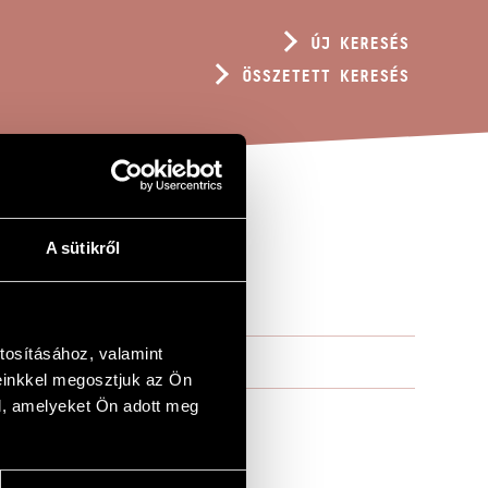
ÚJ KERESÉS
ÖSSZETETT KERESÉS
A sütikről
ÁGHOZ
tosításához, valamint
einkkel megosztjuk az Ön
l, amelyeket Ön adott meg