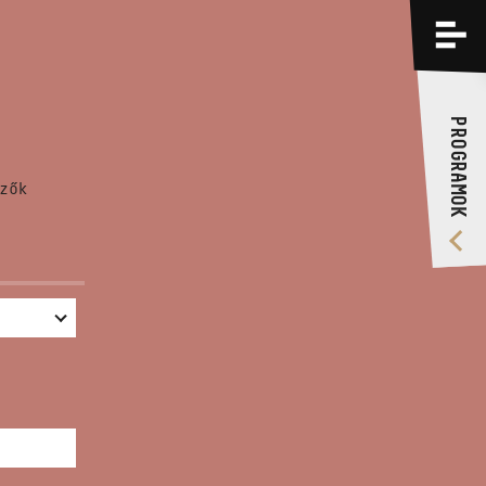
PROGRAMOK
KÉPZÉSEK
PROGRAMOK
RÓLUNK
zők
VIDEÓ GALÉRIA