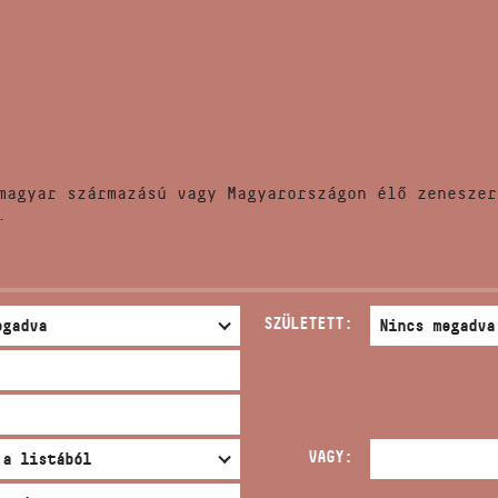
HÍREK
CÍM
VERSENYEK
EMAIL
infokozpont@bmc.hu
KIADVÁNYOK
TELEFON
magyar származású vagy Magyarországon élő zeneszer
KAPCSOLAT
.
NYITVA TARTÁS
SZÜLETETT:
VAGY: