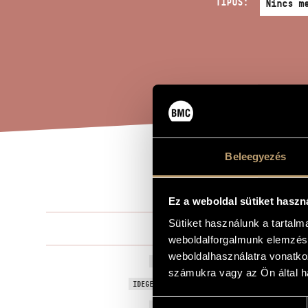
TÍPUS:
Beleegyezés
FOG
A MŰ CÍME
Ez a weboldal sütiket haszn
Sütiket használunk a tartal
Petrovics Em
ZENESZERZŐ
weboldalforgalmunk elemzésé
weboldalhasználatra vonatko
Fogadó az Ö
EREDETI / MAGYAR CÍM
számukra vagy az Ön által ha
Eternal Light
IDEGEN NYELVŰ / ANGOL CÍM
Hozzájárulás
1981
A MŰ KELETKEZÉSI ÉVE