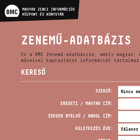
MŰVÉSZADATBÁZIS
MAGYAR ZENEI INFORMÁCIÓS
KÖZPONT ÉS KÖNYVTÁR
ZENEMŰ-ADATBÁZIS
ZENEMŰ-ADATBÁZIS
ZENEI KÖNYVTÁR, ONLINE
KATALÓGUS
Ez a BMC Zenemű-adatbázisa, amely magyar, 
műveivel kapcsolatos információt tartalmaz
KERESŐ
SZERZŐ:
EREDETI / MAGYAR CÍM:
IDEGEN NYELVŰ / ANGOL CÍM:
KELETKEZÉS ÉVE: