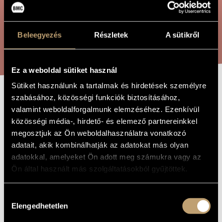
ÖSSZETETT KERESÉS
MŰVÉSZADATBÁZIS
ZENEMŰ-ADATBÁZIS
Beleegyezés
Részletek
A sütikről
KERESÉS
ZENEI KÖNYVTÁR, ONLINE KATALÓGUS
Ez a weboldal sütiket használ
Sütiket használunk a tartalmak és hirdetések személyre
szabásához, közösségi funkciók biztosításához,
A KOPPÁNYI AGA
A MŰ CÍME
valamint weboldalforgalmunk elemzéséhez. Ezenkívül
TESTAMENTUMA
közösségi média-, hirdető- és elemező partnereinkkel
megosztjuk az Ön weboldalhasználatra vonatkozó
adatait, akik kombinálhatják az adatokat más olyan
Petrovics Emil
ZENESZERZŐ
adatokkal, amelyeket Ön adott meg számukra vagy az
Ön által használt más szolgáltatásokból gyűjtöttek.
A koppányi aga testamentuma
EREDETI /
MAGYAR CÍM
The Testament of the Aga of Koppány
IDEGEN
Hozzájárulás
NYELVŰ /
Elengedhetetlen
ANGOL CÍM
kiválasztása
1967
A MŰ