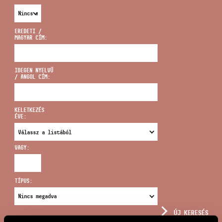
EREDETI /
MAGYAR CÍM:
CÍM
IDEGEN NYELVŰ
/ ANGOL CÍM:
EMAIL
infokozpont@bmc.hu
KELETKEZÉS
ÉVE:
TELEFON
VAGY:
NYITVA TARTÁS
TÍPUS:
ÚJ KERESÉS