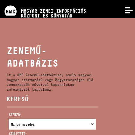
PROGRAMOK
MAGYAR ZENEI INFORMÁCIÓS
MENÜ
KÖZPONT ÉS KÖNYVTÁR
VERSENYEK
KÉPZÉSEK
ZENEMŰ-
ADATBÁZIS
KIADVÁNYOK
Ez a BMC Zenemű-adatbázisa, amely magyar,
RÓLUNK
magyar származású vagy Magyarországon élő
zeneszerzők műveivel kapcsolatos
információt tartalmaz.
KERESŐ
KAPCSOLAT
SZERZŐ:
VIDEÓ GALÉRIA
SZÜLETETT: