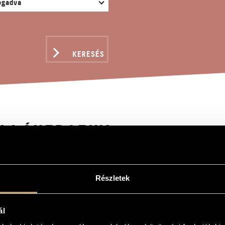
KERESÉS
LLÓVERSENY
Részletek
y
to
ál