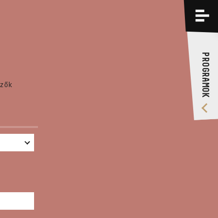
PROGRAMOK
KÉPZÉSEK
PROGRAMOK
RÓLUNK
zők
VIDEÓ GALÉRIA