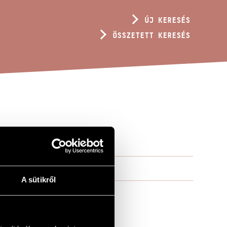
ÚJ KERESÉS
ÖSSZETETT KERESÉS
A sütikről