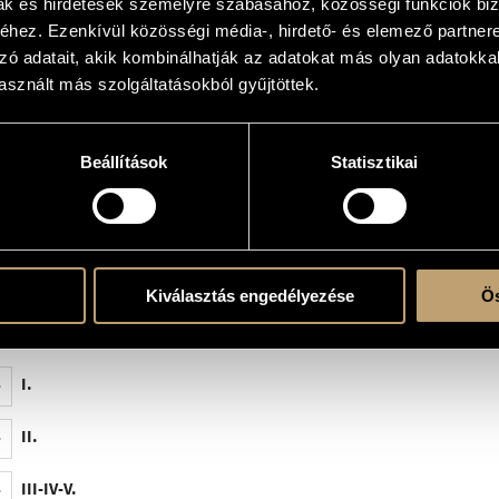
mak és hirdetések személyre szabásához, közösségi funkciók biz
hez. Ezenkívül közösségi média-, hirdető- és elemező partner
zó adatait, akik kombinálhatják az adatokat más olyan adatokka
sznált más szolgáltatásokból gyűjtöttek.
rc. (tmb.picc., 3 tom-tom, gr.c., ptto., tam-tam, xil., vibr. (s.m.), marimba, camp., timp.) - 
Beállítások
Statisztikai
 V
y of Debrecen, Hungary
 Orchestra of the Conservatory of Debrecen, Hungary; Tamás Kedves (vlc.), Zoltán 
Kiválasztás engedélyezése
Ös
y of Debrecen
I.
II.
III-IV-V.