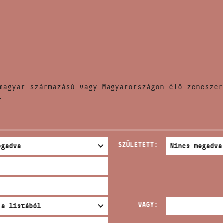
HÍREK
CÍM
VERSENYEK
EMAIL
infokozpont@bmc.hu
KIADVÁNYOK
TELEFON
magyar származású vagy Magyarországon élő zeneszer
KAPCSOLAT
.
NYITVA TARTÁS
SZÜLETETT:
VAGY: