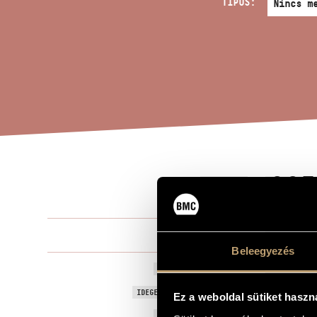
TÍPUS:
CSE
A MŰ CÍME
Durkó Péter
ZENESZERZŐ
Beleegyezés
Csellóversen
EREDETI / MAGYAR CÍM
Cello Concer
IDEGEN NYELVŰ / ANGOL CÍM
Ez a weboldal sütiket haszn
2000
A MŰ KELETKEZÉSI ÉVE