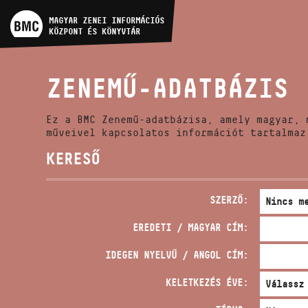
MŰVÉSZADATBÁZIS
MAGYAR ZENEI INFORMÁCIÓS
KÖZPONT ÉS KÖNYVTÁR
ZENEMŰ-ADATBÁZIS
ZENEMŰ-ADATBÁZIS
ZENEI KÖNYVTÁR, ONLINE
KATALÓGUS
Ez a BMC Zenemű-adatbázisa, amely magyar, 
műveivel kapcsolatos információt tartalmaz
KERESŐ
SZERZŐ:
EREDETI / MAGYAR CÍM:
IDEGEN NYELVŰ / ANGOL CÍM:
KELETKEZÉS ÉVE: