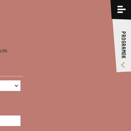
PROGRAMOK
KÉPZÉSEK
PROGRAMOK
RÓLUNK
zők
VIDEÓ GALÉRIA