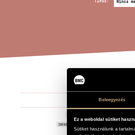
TÍPUS:
ASS
A MŰ CÍME
Beleegyezés
Durkó Zsolt
ZENESZERZŐ
Assonanze
EREDETI / MAGYAR CÍM
Ez a weboldal sütiket haszn
Assonanze
IDEGEN NYELVŰ / ANGOL CÍM
Sütiket használunk a tartal
Orgonára
ALCÍM