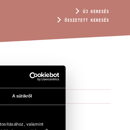
ÚJ KERESÉS
ÖSSZETETT KERESÉS
A sütikről
tosításához, valamint