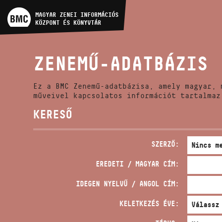
MŰVÉSZADATBÁZIS
MAGYAR ZENEI INFORMÁCIÓS
KÖZPONT ÉS KÖNYVTÁR
ZENEMŰ-ADATBÁZIS
ZENEMŰ-ADATBÁZIS
ZENEI KÖNYVTÁR, ONLINE
KATALÓGUS
Ez a BMC Zenemű-adatbázisa, amely magyar, 
műveivel kapcsolatos információt tartalmaz
KERESŐ
SZERZŐ:
EREDETI / MAGYAR CÍM:
IDEGEN NYELVŰ / ANGOL CÍM:
KELETKEZÉS ÉVE: