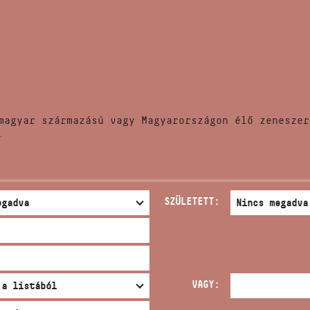
HÍREK
CÍM
VERSENYEK
EMAIL
infokozpont@bmc.hu
KIADVÁNYOK
TELEFON
magyar származású vagy Magyarországon élő zeneszer
KAPCSOLAT
.
NYITVA TARTÁS
SZÜLETETT:
VAGY: