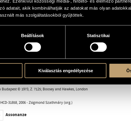
hez. Ezenkívül közösségi média-, hirdető- és elemező partner
zó adatait, akik kombinálhatják az adatokat más olyan adatokka
sznált más szolgáltatásokból gyűjtöttek.
erre
Beállítások
Statisztikai
ent
Kiválasztás engedélyezése
Ös
, Nürnberg; Werner Jacob (org.)
a Budapest © 1973, Z. 7125; Boosey and Hawkes, London
HCD-31858, 2006 - Zsigmond Szathmáry (org.)
Assonanze