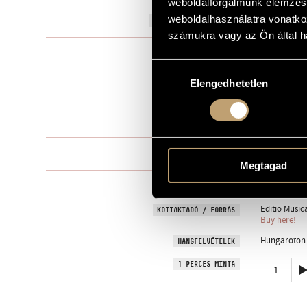
weboldalforgalmunk elemzésé
weboldalhasználatra vonatko
1972
A MŰ KELETKEZÉSI ÉVE
számukra vagy az Ön által ha
Szólóhangsz
TÍPUS
Hozzájárulás
1
ELŐADÓK SZÁMA
Elengedhetetlen
kiválasztása
org.
ELŐADÓI APPARÁTUS
8 perc
IDŐTARTAM
One movem
TÉTELEK, RÉSZEK
Megtagad
21 June 1973
BEMUTATÓ
Editio Music
KOTTAKIADÓ / FORRÁS
Buy here!
Hungaroton 
HANGFELVÉTELEK
1 PERCES MINTA
1