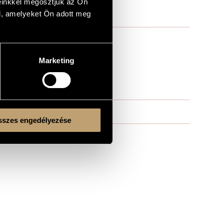
einkkel megosztjuk az Ön
l, amelyeket Ön adott meg
Marketing
szes engedélyezése