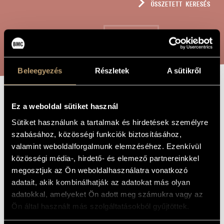
ÖSSZETETT KERESÉS
MŰVÉSZADATBÁZIS
ZENEMŰ-ADATBÁZIS
KERESÉS
ZENEI KÖNYVTÁR, ONLINE KATALÓGUS
Beleegyezés
Részletek
A sütikről
ALKAT-
A MŰ CÍME
Ez a weboldal sütiket használ
VÁZLATOK, OP.
Sütiket használunk a tartalmak és hirdetések személyre
59
szabásához, közösségi funkciók biztosításához,
valamint weboldalforgalmunk elemzéséhez. Ezenkívül
közösségi média-, hirdető- és elemező partnereinkkel
Rózsa Pál
ZENESZERZŐ
megosztjuk az Ön weboldalhasználatra vonatkozó
adatait, akik kombinálhatják az adatokat más olyan
Alkat-Vázlatok, Op. 59
EREDETI /
adatokkal, amelyeket Ön adott meg számukra vagy az
MAGYAR CÍM
Ön által használt más szolgáltatásokból gyűjtöttek.
Texture-Sketches, Op. 59
IDEGEN
NYELVŰ /
ANGOL CÍM