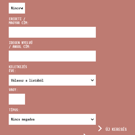
EREDETI /
MAGYAR CÍM:
CÍM
IDEGEN NYELVŰ
/ ANGOL CÍM:
EMAIL
infokozpont@bmc.hu
KELETKEZÉS
ÉVE:
TELEFON
VAGY:
NYITVA TARTÁS
TÍPUS:
ÚJ KERESÉS