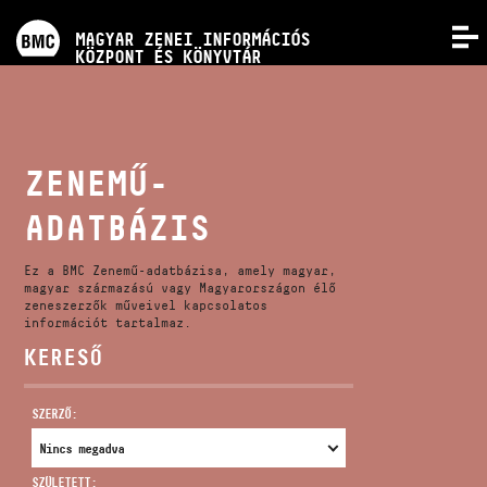
PROGRAMOK
MAGYAR ZENEI INFORMÁCIÓS
MENÜ
KÖZPONT ÉS KÖNYVTÁR
VERSENYEK
KÉPZÉSEK
ZENEMŰ-
ADATBÁZIS
KIADVÁNYOK
Ez a BMC Zenemű-adatbázisa, amely magyar,
RÓLUNK
magyar származású vagy Magyarországon élő
zeneszerzők műveivel kapcsolatos
információt tartalmaz.
KERESŐ
KAPCSOLAT
SZERZŐ:
VIDEÓ GALÉRIA
SZÜLETETT: