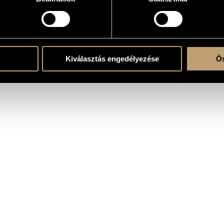
nyokat elfogadnak!
Kiválasztás engedélyezése
Ös