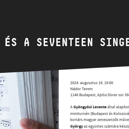
HÍREK
CÍM
VERSENYEK
EMAIL
infokozpont@bmc.hu
KIADVÁNYOK
 ÉS A SEVENTEEN SING
TELEFON
KAPCSOLAT
NYITVA TARTÁS
2024. augusztus 16. 19:00
Nádor Terem
1146 Budapest, Ajtósi Dürer sor 39
Gyöngyösi Levente
A
által alapít
miniturnén (Budapest és Kolozsvá
kortárs magyar zeneszerzők művei
György
az együttes számára kész