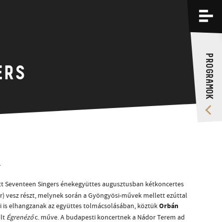
PROGRAMOK
KÉPZÉSEK
PROGRAMOK
RÓLUNK
ERS
VIDEÓ GALÉRIA
.
ott Seventeen Singers énekegyüttes augusztusban kétkoncertes
r) vesz részt, melynek során a Gyöngyösi-művek mellett ezúttal
Orbán
 is elhangzanak az együttes tolmácsolásában, köztük
ült
Égrenéző
c. műve. A budapesti koncertnek a Nádor Terem ad