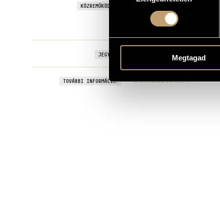
Seventeen Singers
KÖZREMŰKÖDIK:
Vezényel
:
Gyöngyösi Levente
A belépés díjtalan, de adomá
JEGYÁR:
Megtagad
www.facebook.com
TOVÁBBI INFORMÁCIÓ: