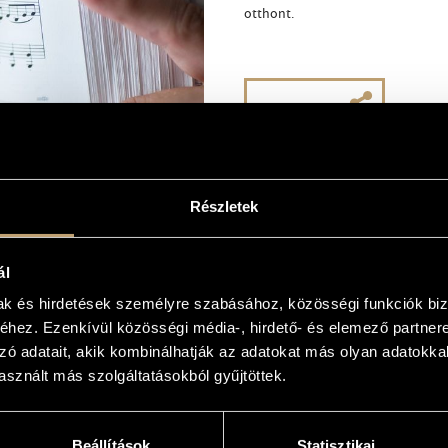
otthont.
MEGOSZTÁS
4)
tor spiritus
(2024) (vegyeskari
Részletek
firma hoc deus
(2022)
ál
meus
(2023)
mak és hirdetések személyre szabásához, közösségi funkciók biz
hez. Ezenkívül közösségi média-, hirdető- és elemező partner
ti cor meum
(2018)
zó adatait, akik kombinálhatják az adatokat más olyan adatokka
 Adj békességet
(1990)
sznált más szolgáltatásokból gyűjtöttek.
ndo corde
(2022)
em eius
(2022)
Beállítások
Statisztikai