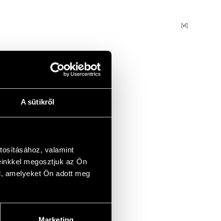
[vl]
A sütikről
tosításához, valamint
einkkel megosztjuk az Ön
l, amelyeket Ön adott meg
Marketing