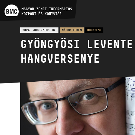
MŰVÉSZADATBÁZIS
MAGYAR ZENEI INFORMÁCIÓS
KÖZPONT ÉS KÖNYVTÁR
ZENEMŰ-ADATBÁZIS
2024. AUGUSZTUS 16.
NÁDOR TEREM
BUDAPEST
GYÖNGYÖSI LEVENTE
ZENEI KÖNYVTÁR, ONLINE
KATALÓGUS
HANGVERSENYE