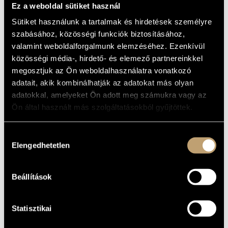
Ez a weboldal sütiket használ
Szabó Barna
MŰVÉSZADATBÁZIS
:
O Adonai
Kocsák Gergely
:
I Arise from Dreams of
Sütiket használunk a tartalmak és hirdetések személyre
Thee
ZENEMŰ-ADATBÁZIS
szabásához, közösségi funkciók biztosításához,
Kutrik Bence
:
Gaudete
valamint weboldalforgalmunk elemzéséhez. Ezenkívül
Tóth Péter
:
Bordal
ZENEI KÖNYVTÁR, ONLINE KATALÓGUS
közösségi média-, hirdető- és elemező partnereinkkel
Ott Rezső
:
Si fosse
Bella Máté
megosztjuk az Ön weboldalhasználatra vonatkozó
:
Nyári sanzon
Madarász Iván
:
A slágerénekesnő
adatait, akik kombinálhatják az adatokat más olyan
Kutrik Bence
:
A jó szolga
adatokkal, amelyeket Ön adott meg számukra vagy az
Kovács Zoltán
:
Jöjj be hozzám
Ön által használt más szolgáltatásokból gyűjtöttek.
A
Nyíregyházi Cantemus Kórus
KÖZREMŰKÖDIK:
Hozzájárulás
Cantemus Vegyeskara
Elengedhetetlen
kiválasztása
Vezényel
:
Szabó Soma
, Liszt-díjas karnagy
Beállítások
A belépés díjtalan!
JEGYÁR:
Statisztikai
port.hu
TOVÁBBI INFORMÁCIÓ: