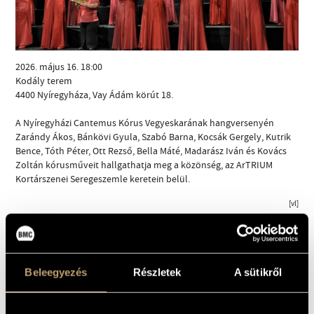
2026. május 16. 18:00
Kodály terem
4400 Nyíregyháza, Vay Ádám körút 18.
CÍM
A Nyíregyházi Cantemus Kórus Vegyeskarának hangversenyén
EMAIL
Zarándy Ákos, Bánkövi Gyula, Szabó Barna, Kocsák Gergely, Kutrik
Bence, Tóth Péter, Ott Rezső, Bella Máté, Madarász Iván és Kovács
infokozpont@bmc.hu
Zoltán kórusműveit hallgathatja meg a közönség, az ArTRIUM
TELEFON
Kortárszenei Seregeszemle keretein belül.
[vl]
NYITVA TARTÁS
MEGOSZTÁS
Beleegyezés
Részletek
A sütikről
Zarándy Ákos
:
Öröktűz
MŰSOR:
Bánkövi Gyula
:
O splendidissima
gemma, op. 85