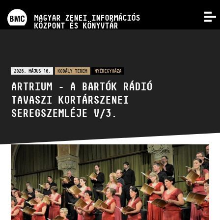
PROGRAMOK
MAGYAR ZENEI INFORMÁCIÓS
MENÜ
KÖZPONT ÉS KÖNYVTÁR
VERSENYEK
KÉPZÉSEK
2026. MÁJUS 16.
KODÁLY TEREM
NYÍREGYHÁZA
ARTRIUM - A BARTÓK RÁDIÓ
TAVASZI KORTÁRSZENEI
KIADVÁNYOK
SEREGSZEMLÉJE V/3.
RÓLUNK
KAPCSOLAT
VIDEÓ GALÉRIA