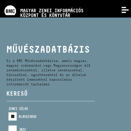
PROGRAMOK
MAGYAR ZENEI INFORMÁCIÓS
MENÜ
KÖZPONT ÉS KÖNYVTÁR
VERSENYEK
KÉPZÉSEK
MŰVÉSZADATBÁZIS
KIADVÁNYOK
Ez a BMC Művészadatbázisa, amely magyar,
magyar származású vagy Magyarországon élő
zeneművészekkel, illetve zenekarokkal,
kórusokkal, együttesekkel és az általuk
RÓLUNK
készített lemezekkel kapcsolatos
információt tartalmaz.
KERESŐ
KAPCSOLAT
ZENEI SÍLUS
VIDEÓ GALÉRIA
KLASSZIKUS
JAZZ