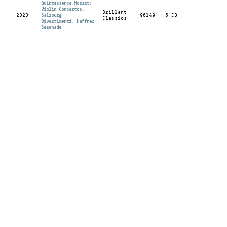
Quintessence Mozart:
Violin Concertos,
Brillant
2020
Salzburg
96149
5 CD
Classics
Divertimenti, Haffner
Serenade