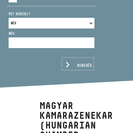
MIT KERESEL?
NÉV:
CÍM
EMAIL
infokozpont@bmc.hu
KERESÉS
TELEFON
NYITVA TARTÁS
MAGYAR
KAMARAZENEKAR
(HUNGARIAN