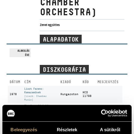
CHAMBER
MŰVÉSZADATBÁZIS
ORCHESTRA)
ZENEMŰ-ADATBÁZIS
Zenei együttes
ZENEI KÖNYVTÁR, ONLINE KATALÓGUS
ALAPADATOK
ALAKULÁS
ÉVE
DISZKOGRÁFIA
DÁTUM
CÍM
KIADÓ
KÓD
MEGJEGYZÉS
Liszt Ferenc:
Kamaraművek
HCD
1978
Hungaroton
11798
(Liszt: Chamber
Music)
The Best Of Wolfgang
1990
Laserlight
15018
Amadeus Mozart
Mozart, Wolfgang
Amadeus: Symphonies G
1990
Hungaroton
Saját
Minor K.550, B-flat
Major K.319
Beleegyezés
Részletek
A sütikről
A magyar nemzet öröme