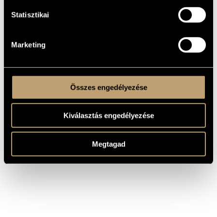
SZERZŐ
CÍM
C-dúr szimfónia Nr. 82 Hob.
Statisztikai
Haydn, Joseph
I:82 ´´Medve´´
Esz-dúr szimfónia Nr. 43 Hob.
Haydn, Joseph
I:43 ´´Merkur´´
Marketing
G-dúr szimfónia Nr. 94 Hob.
Haydn, Joseph
I:94 ´´Üstdob´´
Összes engedélyezése
Kiválasztás engedélyezése
Megtagad