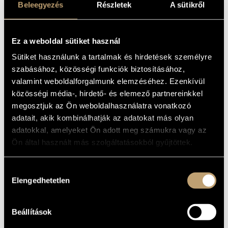
/ ÜSTDOB
Beleegyezés
Részletek
A sütikről
MŰVÉSZADATBÁZIS
(HAYDN, JOSEPH: SYMPHONIES -
MERCURY / THE BEAR / THE
ZENEMŰ-ADATBÁZIS
SURPRISE)
Ez a weboldal sütiket használ
ZENEI KÖNYVTÁR, ONLINE KATALÓGUS
Album
Sütiket használunk a tartalmak és hirdetések személyre
szabásához, közösségi funkciók biztosításához,
ALAPADATOK
valamint weboldalforgalmunk elemzéséhez. Ezenkívül
közösségi média-, hirdető- és elemező partnereinkkel
Hungaroton
KIADÓ
megosztjuk az Ön weboldalhasználatra vonatkozó
HRC 1024
KATALÓGUSSZÁMA
adatait, akik kombinálhatják az adatokat más olyan
1999
MEGJELENÉS
adatokkal, amelyeket Ön adott meg számukra vagy az
ÉVE
Ön által használt más szolgáltatásokból gyűjtöttek.
Részletes adatok
RÉSZLETEK
Ferencsik János
/
Tátrai Vilmos
ELŐADÓK
Hozzájárulás
Echo sorozat
MEGJEGYZÉS
Elengedhetetlen
kiválasztása
MŰVEK
Beállítások