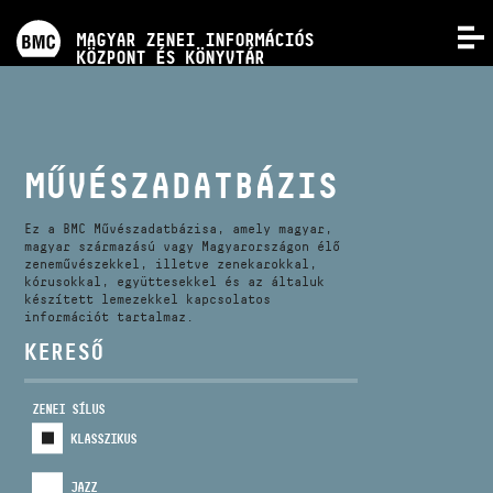
PROGRAMOK
MAGYAR ZENEI INFORMÁCIÓS
MENÜ
KÖZPONT ÉS KÖNYVTÁR
VERSENYEK
KÉPZÉSEK
MŰVÉSZADATBÁZIS
KIADVÁNYOK
Ez a BMC Művészadatbázisa, amely magyar,
magyar származású vagy Magyarországon élő
zeneművészekkel, illetve zenekarokkal,
kórusokkal, együttesekkel és az általuk
RÓLUNK
készített lemezekkel kapcsolatos
információt tartalmaz.
KERESŐ
KAPCSOLAT
ZENEI SÍLUS
VIDEÓ GALÉRIA
KLASSZIKUS
JAZZ