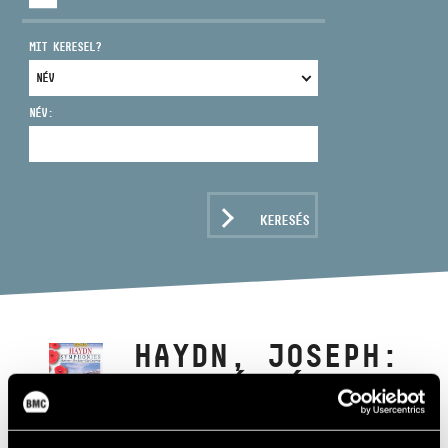
MIT KERESEL?
NÉV:
CÍM
EMAIL
infokozpont@bmc.hu
KERESÉS
TELEFON
NYITVA TARTÁS
HAYDN, JOSEPH:
SZIMFÓNIÁK -
MERKUR / MEDVE