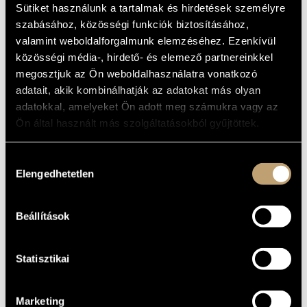
(ÖSSZKIADÁS)
Sütiket használunk a tartalmak és hirdetések személyre
MŰVÉSZADATBÁZIS
(BEETHOVEN, LUDWIG VAN: STRING
szabásához, közösségi funkciók biztosításához,
TRIOS - COMPLETE)
ZENEMŰ-ADATBÁZIS
valamint weboldalforgalmunk elemzéséhez. Ezenkívül
közösségi média-, hirdető- és elemező partnereinkkel
Album
ZENEI KÖNYVTÁR, ONLINE KATALÓGUS
megosztjuk az Ön weboldalhasználatra vonatkozó
adatait, akik kombinálhatják az adatokat más olyan
ALAPADATOK
adatokkal, amelyeket Ön adott meg számukra vagy az
Hungaroton
KIADÓ
Ön által használt más szolgáltatásokból gyűjtöttek.
HCD 32204-05
KATALÓGUSSZÁMA
2003
MEGJELENÉS
Hozzájárulás
ÉVE
Elengedhetetlen
kiválasztása
Részletes adatok
RÉSZLETEK
2 CD
MEGJEGYZÉS
Beállítások
Banda Ede
/
Kovács Dénes
/
Németh Géza
KÖZREMŰKÖDŐK
Statisztikai
Marketing