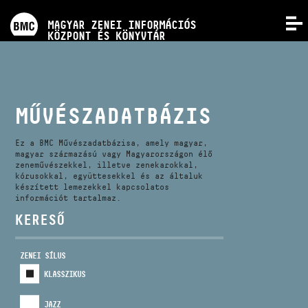
PROGRAMOK
MAGYAR ZENEI INFORMÁCIÓS
MENÜ
KÖZPONT ÉS KÖNYVTÁR
VERSENYEK
KÉPZÉSEK
MŰVÉSZADATBÁZIS
KIADVÁNYOK
Ez a BMC Művészadatbázisa, amely magyar,
magyar származású vagy Magyarországon élő
zeneművészekkel, illetve zenekarokkal,
kórusokkal, együttesekkel és az általuk
RÓLUNK
készített lemezekkel kapcsolatos
információt tartalmaz.
KERESŐ
KAPCSOLAT
ZENEI SÍLUS
VIDEÓ GALÉRIA
KLASSZIKUS
JAZZ