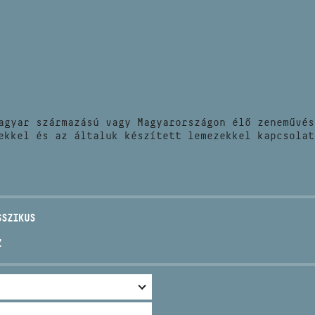
HÍREK
CÍM
VERSENYEK
EMAIL
infokozpont@bmc.hu
KIADVÁNYOK
TELEFON
agyar származású vagy Magyarországon élő zeneművés
KAPCSOLAT
ekkel és az általuk készített lemezekkel kapcsolat
NYITVA TARTÁS
SSZIKUS
Z