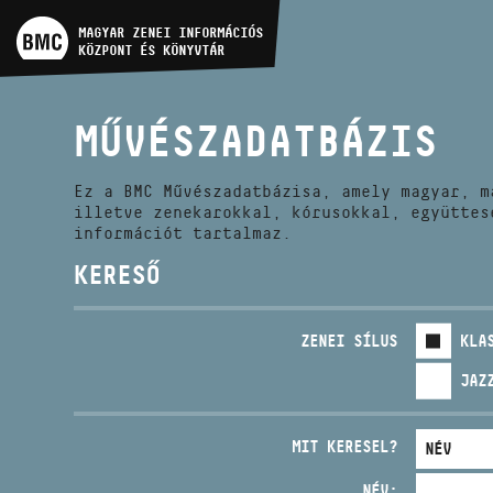
MŰVÉSZADATBÁZIS
MAGYAR ZENEI INFORMÁCIÓS
KÖZPONT ÉS KÖNYVTÁR
ZENEMŰ-ADATBÁZIS
MŰVÉSZADATBÁZIS
ZENEI KÖNYVTÁR, ONLINE
KATALÓGUS
Ez a BMC Művészadatbázisa, amely magyar, m
illetve zenekarokkal, kórusokkal, együttes
információt tartalmaz.
KERESŐ
ZENEI SÍLUS
KLA
JAZ
MIT KERESEL?
NÉV: