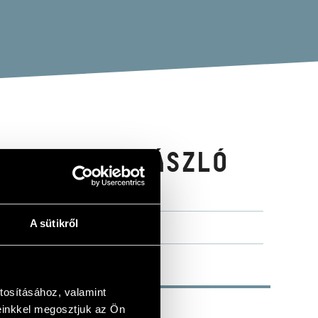
 HUNYADI LÁSZLÓ
A sütikről
tosításához, valamint
einkkel megosztjuk az Ön