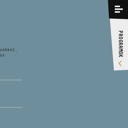
PROGRAMOK
KÉPZÉSEK
PROGRAMOK
RÓLUNK
zekkel,
VIDEÓ GALÉRIA
os