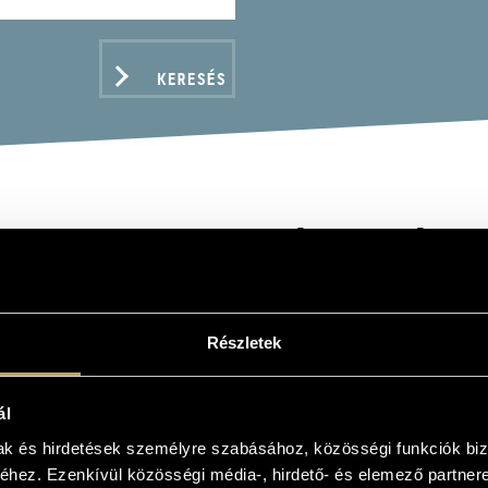
KERESÉS
EL FERENC: BÁNK BÁN/
SZLETEK)
Részletek
ál
ADATOK
mak és hirdetések személyre szabásához, közösségi funkciók biz
hez. Ezenkívül közösségi média-, hirdető- és elemező partner