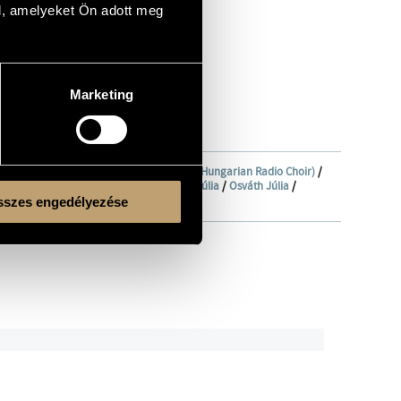
l, amelyeket Ön adott meg
Marketing
ség Férfikara
/
Magyar Rádió Énekkara (Hungarian Radio Choir)
/
f
/
Komor Vilmos
/
Külkey László
/
Orosz Júlia
/
Osváth Júlia
/
szes engedélyezése