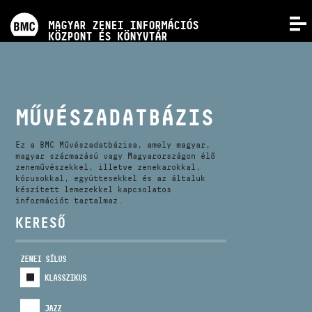
PROGRAMOK
MAGYAR ZENEI INFORMÁCIÓS
MENÜ
KÖZPONT ÉS KÖNYVTÁR
VERSENYEK
KÉPZÉSEK
MŰVÉSZADATBÁZIS
KIADVÁNYOK
Ez a BMC Művészadatbázisa, amely magyar,
magyar származású vagy Magyarországon élő
zeneművészekkel, illetve zenekarokkal,
kórusokkal, együttesekkel és az általuk
RÓLUNK
készített lemezekkel kapcsolatos
információt tartalmaz.
KERESŐ
KAPCSOLAT
ZENEI SÍLUS
VIDEÓ GALÉRIA
KLASSZIKUS
JAZZ