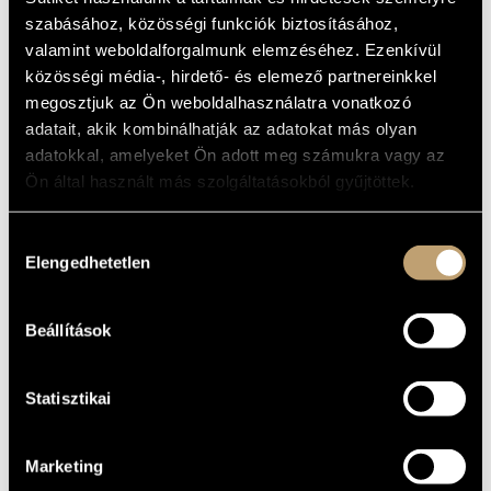
MŰVÉSZADATBÁZIS
Album
szabásához, közösségi funkciók biztosításához,
valamint weboldalforgalmunk elemzéséhez. Ezenkívül
ZENEMŰ-ADATBÁZIS
ALAPADATOK
közösségi média-, hirdető- és elemező partnereinkkel
megosztjuk az Ön weboldalhasználatra vonatkozó
Deep Music
ZENEI KÖNYVTÁR, ONLINE KATALÓGUS
KIADÓ
adatait, akik kombinálhatják az adatokat más olyan
003
KATALÓGUSSZÁMA
adatokkal, amelyeket Ön adott meg számukra vagy az
2006
MEGJELENÉS
Ön által használt más szolgáltatásokból gyűjtöttek.
ÉVE
Részletes adatok
RÉSZLETEK
Hozzájárulás
Grencsó István
ELŐADÓK
Elengedhetetlen
kiválasztása
Benkő Róbert
/
Jeszenszky György
/
Mády Kálmán
KÖZREMŰKÖDŐK
Hans van Vliet - trombone
TOVÁBBI
Beállítások
KÖZREMŰKÖDŐK
Statisztikai
Marketing