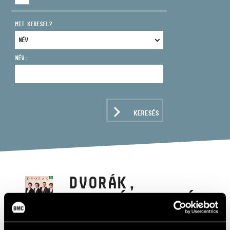
MIT KERESEL?
NÉV:
CÍM
EMAIL
infokozpont@bmc.hu
KERESÉS
TELEFON
NYITVA TARTÁS
DVORÁK,
ANTONÍN: F-DÚR
VONÓSNÉGYES