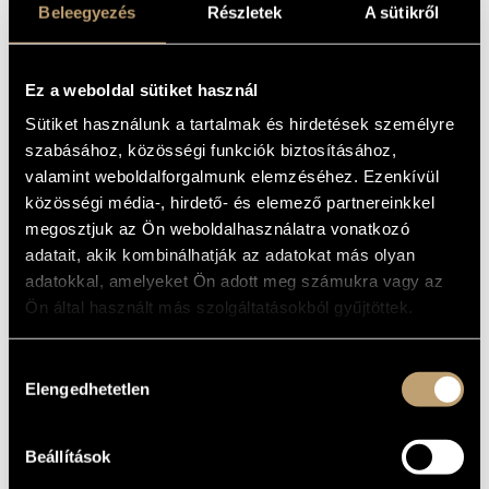
(AMERIKAI) NO.
Beleegyezés
Részletek
A sütikről
MŰVÉSZADATBÁZIS
12, OP. 96;
ZENEMŰ-ADATBÁZIS
ESZ-DÚR
Ez a weboldal sütiket használ
VONÓSÖTÖS OP.
ZENEI KÖNYVTÁR, ONLINE KATALÓGUS
Sütiket használunk a tartalmak és hirdetések személyre
97
szabásához, közösségi funkciók biztosításához,
valamint weboldalforgalmunk elemzéséhez. Ezenkívül
(DVORÁK, ANTONÍN: STRING
QUARTET NO. 12, OP. 96
közösségi média-, hirdető- és elemező partnereinkkel
"AMERICAN"; STRING QUINTET, OP.
megosztjuk az Ön weboldalhasználatra vonatkozó
97)
adatait, akik kombinálhatják az adatokat más olyan
Album
adatokkal, amelyeket Ön adott meg számukra vagy az
Ön által használt más szolgáltatásokból gyűjtöttek.
ALAPADATOK
Hozzájárulás
Erato
KIADÓ
Elengedhetetlen
kiválasztása
4509-96968-2
KATALÓGUSSZÁMA
1994
MEGJELENÉS
ÉVE
Beállítások
Részletes adatok
RÉSZLETEK