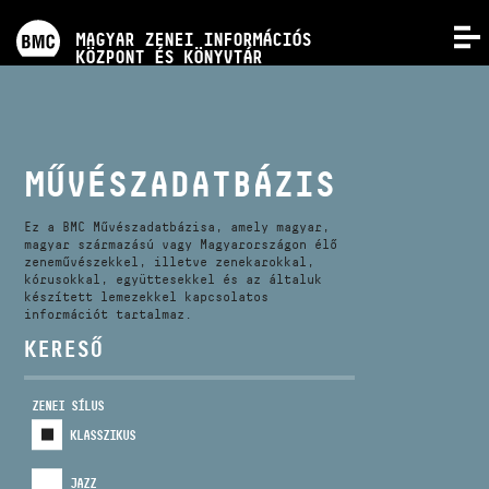
PROGRAMOK
MAGYAR ZENEI INFORMÁCIÓS
MENÜ
KÖZPONT ÉS KÖNYVTÁR
VERSENYEK
KÉPZÉSEK
MŰVÉSZADATBÁZIS
KIADVÁNYOK
Ez a BMC Művészadatbázisa, amely magyar,
magyar származású vagy Magyarországon élő
zeneművészekkel, illetve zenekarokkal,
kórusokkal, együttesekkel és az általuk
RÓLUNK
készített lemezekkel kapcsolatos
információt tartalmaz.
KERESŐ
KAPCSOLAT
ZENEI SÍLUS
VIDEÓ GALÉRIA
KLASSZIKUS
JAZZ