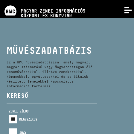
PROGRAMOK
MAGYAR ZENEI INFORMÁCIÓS
MENÜ
KÖZPONT ÉS KÖNYVTÁR
VERSENYEK
KÉPZÉSEK
MŰVÉSZADATBÁZIS
KIADVÁNYOK
Ez a BMC Művészadatbázisa, amely magyar,
magyar származású vagy Magyarországon élő
zeneművészekkel, illetve zenekarokkal,
kórusokkal, együttesekkel és az általuk
RÓLUNK
készített lemezekkel kapcsolatos
információt tartalmaz.
KERESŐ
KAPCSOLAT
ZENEI SÍLUS
VIDEÓ GALÉRIA
KLASSZIKUS
JAZZ