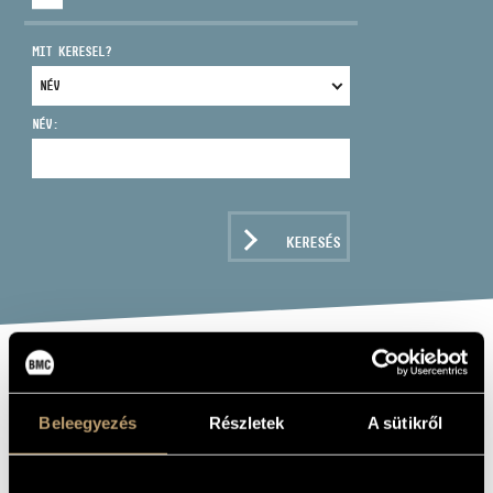
MIT KERESEL?
NÉV:
CÍM
EMAIL
infokozpont@bmc.hu
KERESÉS
TELEFON
NYITVA TARTÁS
MODERN JAZZ
VI. -
Beleegyezés
Részletek
A sütikről
ANTHOLOGY 67