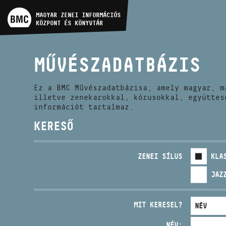
MŰVÉSZADATBÁZIS
MAGYAR ZENEI INFORMÁCIÓS
KÖZPONT ÉS KÖNYVTÁR
ZENEMŰ-ADATBÁZIS
MŰVÉSZADATBÁZIS
ZENEI KÖNYVTÁR, ONLINE
KATALÓGUS
Ez a BMC Művészadatbázisa, amely magyar, m
illetve zenekarokkal, kórusokkal, együttes
információt tartalmaz.
KERESŐ
ZENEI SÍLUS
KLA
JAZ
MIT KERESEL?
NÉV: