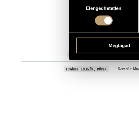
Hozzájárulás
8.556617
KATALÓGUSSZÁMA
Elengedhetetlen
kiválasztása
1998
MEGJELENÉS ÉVE
Részletes ad
RÉSZLETEK
Concentus H
KÖZREMŰKÖDŐK
Sinfonia
/
An
Megtagad
Anna Holblin
TOVÁBBI KÖZREMŰKÖDŐK
Szerzők: Moz
TOVÁBBI SZERZŐK, MŰVEK