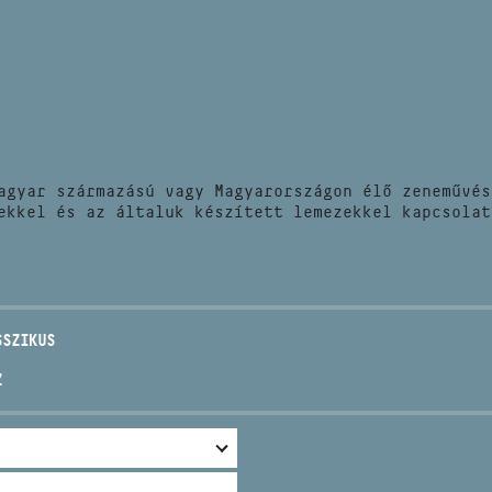
HÍREK
CÍM
VERSENYEK
EMAIL
infokozpont@bmc.hu
KIADVÁNYOK
TELEFON
agyar származású vagy Magyarországon élő zeneművés
KAPCSOLAT
ekkel és az általuk készített lemezekkel kapcsolat
NYITVA TARTÁS
SSZIKUS
Z