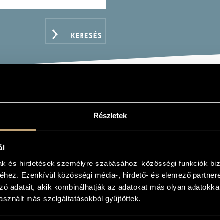
KERESÉS
PSODY: CLASSICS FOR 
Részletek
AMING
ál
mak és hirdetések személyre szabásához, közösségi funkciók biz
hez. Ezenkívül közösségi média-, hirdető- és elemező partner
ADATOK
zó adatait, akik kombinálhatják az adatokat más olyan adatokka
sznált más szolgáltatásokból gyűjtöttek.