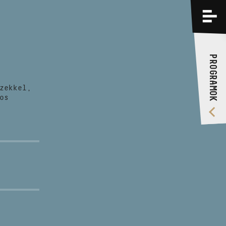
PROGRAMOK
KÉPZÉSEK
PROGRAMOK
RÓLUNK
zekkel,
VIDEÓ GALÉRIA
os