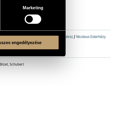
Marketing
ekara (Hungarian Radio Symphony Orchestra)
/
Nicolaus Esterházy
gy
/
Mercz Nóra
szes engedélyezése
, London Virtuosi, ...
 Bizet, Schubert