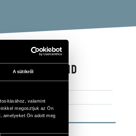
RELAXING AND
A sütikről
tosításához, valamint
einkkel megosztjuk az Ön
l, amelyeket Ön adott meg