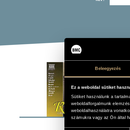
RHA
Beleegyezés
DRE
Ez a weboldal sütiket haszn
Album
Sütiket használunk a tartal
weboldalforgalmunk elemzésé
ALAP
weboldalhasználatra vonatko
számukra vagy az Ön által ha
Naxos
KIADÓ