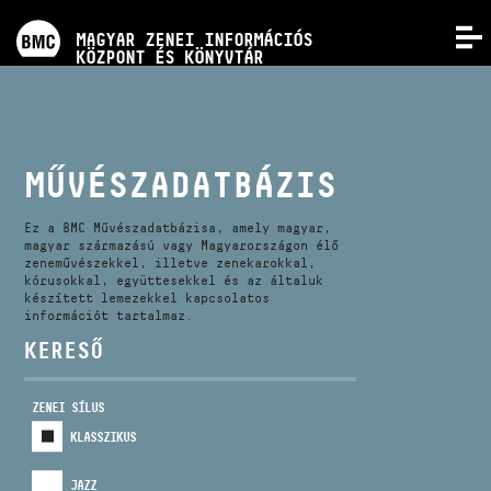
PROGRAMOK
MAGYAR ZENEI INFORMÁCIÓS
MENÜ
KÖZPONT ÉS KÖNYVTÁR
VERSENYEK
KÉPZÉSEK
MŰVÉSZADATBÁZIS
KIADVÁNYOK
Ez a BMC Művészadatbázisa, amely magyar,
magyar származású vagy Magyarországon élő
zeneművészekkel, illetve zenekarokkal,
kórusokkal, együttesekkel és az általuk
RÓLUNK
készített lemezekkel kapcsolatos
információt tartalmaz.
KERESŐ
KAPCSOLAT
ZENEI SÍLUS
VIDEÓ GALÉRIA
KLASSZIKUS
JAZZ