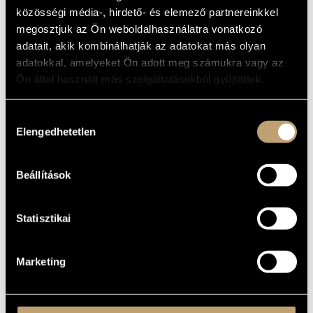
MŰVÉSZADATBÁZIS
ALAPADATOK
közösségi média-, hirdető- és elemező partnereinkkel
megosztjuk az Ön weboldalhasználatra vonatkozó
Magánkiadás
ZENEMŰ-ADATBÁZIS
KIADÓ
adatait, akik kombinálhatják az adatokat más olyan
Drum Art 2003/1
KATALÓGUSSZÁMA
adatokkal, amelyeket Ön adott meg számukra vagy az
ZENEI KÖNYVTÁR, ONLINE KATALÓGUS
2004
Ön által használt más szolgáltatásokból gyűjtöttek.
MEGJELENÉS
ÉVE
Deseő Csaba
/
Gyárfás István
ELŐADÓK
Hozzájárulás
Elengedhetetlen
kiválasztása
Cseh Balázs
/
Cseke Gábor
/
Czakó Péter
/
Dés András
/
Fábián
KÖZREMŰKÖDŐK
Julianna
Beállítások
Statisztikai
Marketing