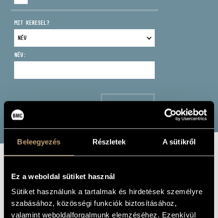
MIT KERESEL?
NÉV:
CÍM
EMAIL
infokozpont@bmc.hu
KERESÉS
TELEFON
Beleegyezés
Részletek
A sütikről
NYITVA TARTÁS
MESE
Ez a weboldal sütiket használ
(TALE)
Sütiket használunk a tartalmak és hirdetések személyre
szabásához, közösségi funkciók biztosításához,
Album
valamint weboldalforgalmunk elemzéséhez. Ezenkívül