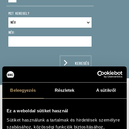
MIT KERESEL?
NÉV:
CÍM
EMAIL
infokozpont@bmc.hu
KERESÉS
TELEFON
NYITVA TARTÁS
Beleegyezés
Részletek
A sütikről
DÉL-ALFÖLDI
SZAXOFONEGYÜTTES
Ez a weboldal sütiket használ
KALAMONA
Sütiket használunk a tartalmak és hirdetések személyre
szabásához, közösségi funkciók biztosításához,