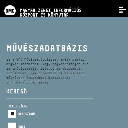
PROGRAMOK
MAGYAR ZENEI INFORMÁCIÓS
MENÜ
KÖZPONT ÉS KÖNYVTÁR
VERSENYEK
KÉPZÉSEK
MŰVÉSZADATBÁZIS
KIADVÁNYOK
Ez a BMC Művészadatbázisa, amely magyar,
magyar származású vagy Magyarországon élő
zeneművészekkel, illetve zenekarokkal,
kórusokkal, együttesekkel és az általuk
RÓLUNK
készített lemezekkel kapcsolatos
információt tartalmaz.
KERESŐ
KAPCSOLAT
ZENEI SÍLUS
VIDEÓ GALÉRIA
KLASSZIKUS
JAZZ