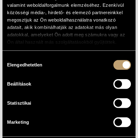
MŰVÉSZADATBÁZIS
valamint weboldalforgalmunk elemzéséhez. Ezenkívül
Album
közösségi média-, hirdető- és elemező partnereinkkel
ZENEMŰ-ADATBÁZIS
ALAPADATOK
megosztjuk az Ön weboldalhasználatra vonatkozó
adatait, akik kombinálhatják az adatokat más olyan
November Music
ZENEI KÖNYVTÁR, ONLINE KATALÓGUS
KIADÓ
adatokkal, amelyeket Ön adott meg számukra vagy az
NVR 2004-2
KATALÓGUSSZÁMA
Ön által használt más szolgáltatásokból gyűjtöttek.
1999
MEGJELENÉS
ÉVE
Hozzájárulás
Részletes adatok
RÉSZLETEK
Elengedhetetlen
kiválasztása
Benkő Róbert
/
Burány Béla Pöcök
/
Geröly Tamás Sándor
/
KÖZREMŰKÖDŐK
Szokolay Dongó Balázs
/
Ágoston Béla
Beállítások
Statisztikai
Marketing